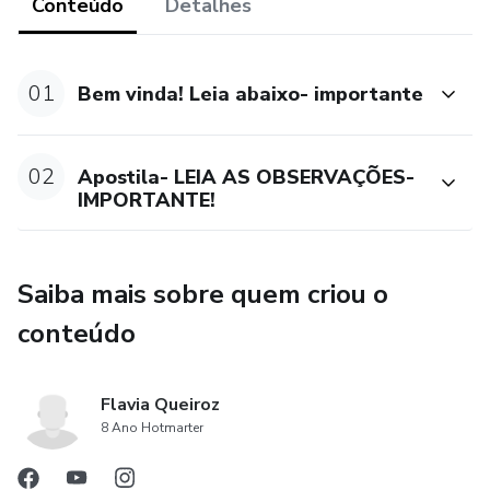
Conteúdo
Detalhes
- Profissionais que buscam aumentar sua renda com
produtos premium
01
Bem vinda! Leia abaixo- importante
- Interessadas com noções básicas de costura (não precisa
ser expert)
02
Apostila- LEIA AS OBSERVAÇÕES-
IMPORTANTE!
VANTAGENS DE PARTICIPAR:
• Acesso antecipado à apostila completa (07/maio)
Saiba mais sobre quem criou o
• Grupo VIP com suporte exclusivo durante o evento
conteúdo
• Oportunidade de condições especiais no curso completo
Flavia Queiroz
após o workshop
8 Ano Hotmarter
• Reprise das lives disponíveis por uma semana para