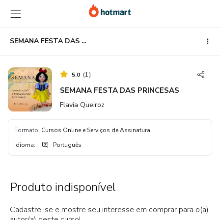
Ir
Ir
Ir
para
para
para
o
o
o
conteúdo
pagamento
rodapé
SEMANA FESTA DAS PRINCESAS
principal
5.0
(
1
)
SEMANA FESTA DAS PRINCESAS
Flavia Queiroz
Formato
:
Cursos Online e Serviços de Assinatura
Idioma
:
Português
Produto indisponível
Cadastre-se e mostre seu interesse em comprar para o(a)
autor(a) deste curso!