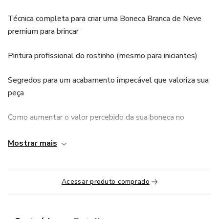
Técnica completa para criar uma Boneca Branca de Neve
premium para brincar
Pintura profissional do rostinho (mesmo para iniciantes)
Segredos para um acabamento impecável que valoriza sua
peça
Como aumentar o valor percebido da sua boneca no
mercado
Mostrar mais
PARA QUEM É ESTE WORKSHOP:
-Artesãs que querem se destacar com peças únicas
Acessar produto comprado
-Quem deseja aprender técnicas valiosas em tempo
recorde