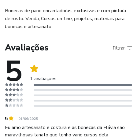
assistir quando puder, a partir da primeira aula
Bonecas de pano encantadoras, exclusivas e com pintura
COMO VAI FUNCIONAR:
de rosto. Venda, Cursos on-line, projetos, materiais para
bonecas e artesanato
Datas do Evento: 12 a 18 de maio
Avaliações
Material Didático: Apostila disponível a partir de 07/maio
Filtrar
5
3 Aulas Ao Vivo: 12, 14 e 16 de maio às 19h
Ofertas especiais no curso completo para participantes
1 avaliações
NÃO PERCA ESTA OPORTUNIDADE de transformar seu
artesanato e criar peças que encantam crianças e valorizam
seu trabalho!
5
01/06/2025
A apostila será entregue na plataforma Hotmart para seu
Eu amo artesanato e costura e as bonecas da Flávia são
acesso prático e seguro, ela vem no seu nome para seu uso
maravilhosas tanato que tenho vario cursos dela