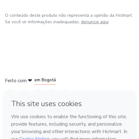
O conteúdo deste produto não representa a opinião da Hotmart.
Se você vir informações inadequadas,
denuncie aqui
em Amsterdam
em Madrid
em Bogotá
Feito com
❤
em Belo Horizonte
na Cidade do México
Conheça a Hotmart
Idioma
Português