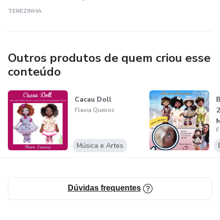
pessoal e exclusivo.
TEREZINHA
Outros produtos de quem criou esse
conteúdo
Cacau Doll
B
2
Flavia Queiroz
F
Música e Artes
Dúvidas frequentes