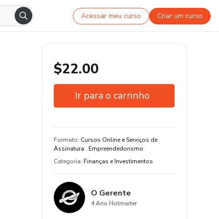
Acessar meu curso
Criar um curso
$22.00
Ir para o carrinho
Garantia de 15 dias
Estude do seu jeito e em qualquer
Formato
:
Cursos Online e Serviços de
dispositivo
Assinatura . Empreendedorismo
Categoria
:
Finanças e Investimentos
O Gerente
4 Ano Hotmarter