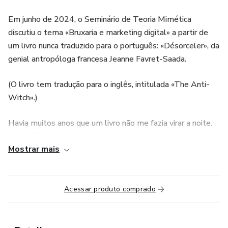
Em junho de 2024, o Seminário de Teoria Mimética
discutiu o tema «Bruxaria e marketing digital» a partir de
um livro nunca traduzido para o português: «Désorceler», da
genial antropóloga francesa Jeanne Favret-Saada.
(O livro tem tradução para o inglês, intitulada «The Anti-
Witch».)
Havia muitos anos que um livro não me fazia virar a noite.
Jeanne Favret-Saada descreve uma comunidade francesa
Mostrar mais
da década de 1960 em que a crença na bruxaria era
perfeitamente viva, e na qual certas pessoas de prestígio,
os «desbruxadores», enfrentavam o mal – sempre na forma
de bruxos que ninguém sabia exatamente quem eram – e
Acessar produto comprado
libertavam seus clientes.