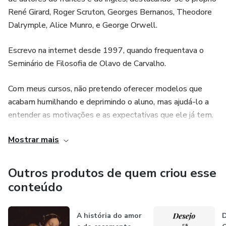
A nossa discussão, é claro, foi pautada pela teoria
René Girard, Roger Scruton, Georges Bernanos, Theodore
mimética de René Girard.
Dalrymple, Alice Munro, e George Orwell.
Escrevo na internet desde 1997, quando frequentava o
Seminário de Filosofia de Olavo de Carvalho.
Com meus cursos, não pretendo oferecer modelos que
acabam humilhando e deprimindo o aluno, mas ajudá-lo a
entender as motivações e as expectativas que ele já tem.
Não quero falar das coisas como elas deveriam ser; quero
Mostrar mais
que as pessoas entendam quem elas já são, as coisas
como já são, para que um caminho mais claro possa se
apresentar. O marketing me diz que eu deveria dizer que
Outros produtos de quem criou esse
resolvo problemas. Porém, o que os alunos costumam
conteúdo
dizer depois das aulas é «minha cabeça está fervendo».
A história do amor
D