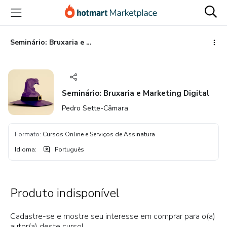
Ir
Ir
Ir
para
para
para
o
o
o
conteúdo
pagamento
rodapé
Seminário: Bruxaria e Marketing Digital
principal
Seminário: Bruxaria e Marketing Digital
Pedro Sette-Câmara
Formato
:
Cursos Online e Serviços de Assinatura
Idioma
:
Português
Produto indisponível
Cadastre-se e mostre seu interesse em comprar para o(a)
autor(a) deste curso!