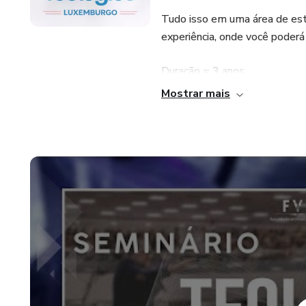
Tudo isso em uma área de est
experiência, onde você poderá
Duração = 3 anos
Mostrar mais
33 disciplinas
11 disciplinas por ano (fevere
1° ano = Teologia Bíblica
2° ano = Teologia Sistemátic
3° ano = Teologia Ministerial
Metodologia