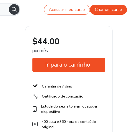
Acessar meu curso
Criar um curso
$44.00
por mês
Ir para o carrinho
Garantia de 7 dias
Certificado de conclusão
Estude do seu jeito e em qualquer
dispositivo
400 aula e 360 hora de conteúdo
original