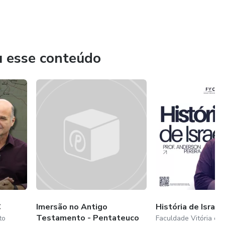
u esse conteúdo
C
Imersão no Antigo
História de Israe
Testamento - Pentateuco
to
Faculdade Vitória em 