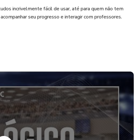
udos incrivelmente fácil de usar, até para quem não tem
 acompanhar seu progresso e interagir com professores.
iro a dezembro) (janeiro é mês de férias)
a