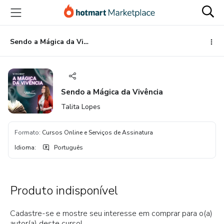
Ir
Ir
Ir
para
para
para
o
o
o
conteúdo
pagamento
rodapé
Sendo a Mágica da Vivência
principal
Sendo a Mágica da Vivência
Talita Lopes
Formato
:
Cursos Online e Serviços de Assinatura
Idioma
:
Português
Produto indisponível
Cadastre-se e mostre seu interesse em comprar para o(a)
autor(a) deste curso!