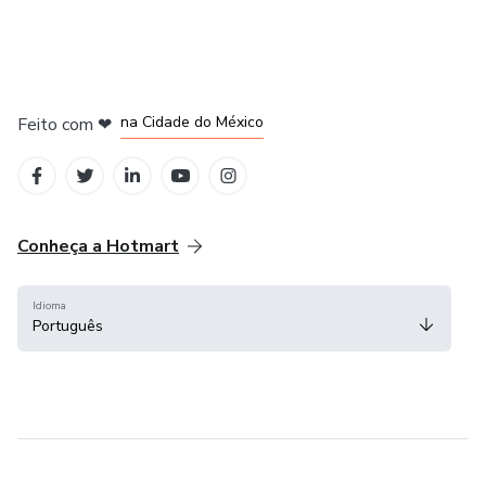
em Bogotá
em Amsterdam
em Madrid
na Cidade do México
Feito com
❤
em Belo Horizonte
Conheça a Hotmart
Idioma
Português