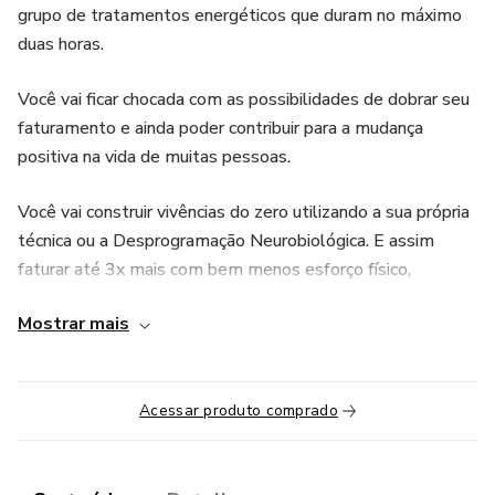
grupo de tratamentos energéticos que duram no máximo
duas horas.
Você vai ficar chocada com as possibilidades de dobrar seu
faturamento e ainda poder contribuir para a mudança
positiva na vida de muitas pessoas.
Você vai construir vivências do zero utilizando a sua própria
técnica ou a Desprogramação Neurobiológica. E assim
faturar até 3x mais com bem menos esforço físico,
energético e ainda trabalhando de casa.
Mostrar mais
Você finalmente vai começar a receber depoimento e a
criar um relacionamento fiel e duradouro com a sua
audiência como você nunca viu antes.
Acessar produto comprado
Você vai descobrir os meus maiores segredos para sair do