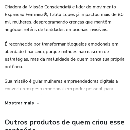
***Mas atenção - Para criar vivências com a técnica da
Criadora da Missão Consciência® e líder do movimento
DNB você precisa dos pré requisitos como: um curso de
Expansão Feminina®, Talita Lopes já impactou mais de 80
DNB + um curso de vivências. Entre em contato para mais
mil mulheres, desprogramando crenças que mantêm
informações. Porém, se você deseja aprender a criar
negócios reféns de lealdades emocionais invisíveis.
vivências para aplicar com outras técnicas ou para aplicar
com a DNB futuramente, você é super bem vindo***
É reconhecida por transformar bloqueios emocionais em
Sempre procure saber se a sua técnica te permite criar
liberdade financeira, porque milhões não nascem de
produtos online. Respeite as regras sempre!
estratégias, mas da maturidade de quem banca sua própria
potência.
Sua missão é guiar mulheres empreendedoras digitais a
converterem peso emocional em poder pessoal, para
liderar negócios sólidos, sem mendigar validação de
Mostrar mais
audiência, algoritmo ou família. E provar, com resultados,
que estrutura emocional, mentalidade e alta performance
coexistem no lucro.
Outros produtos de quem criou esse