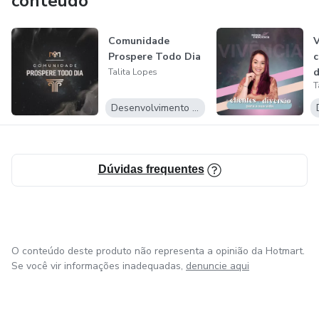
conteúdo
Comunidade
V
Prospere Todo Dia
c
d
Talita Lopes
T
v
Desenvolvimento Pessoal
Dúvidas frequentes
O conteúdo deste produto não representa a opinião da Hotmart.
Se você vir informações inadequadas,
denuncie aqui