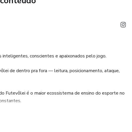
 conteúdo
nteligência tática e tomada de decisão, o Senhas do Game – O
ara jogar com mais calma, clareza e intenção.
inteligentes, conscientes e apaixonados pelo jogo.
ôlei de dentro pra fora — leitura, posicionamento, ataque,
 do Futevôlei é o maior ecossistema de ensino do esporte no
onstantes.
ominar o jogo com sabedoria e identidade.
lei começou aqui.