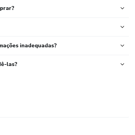
mprar?
rmações inadequadas?
ê-las?