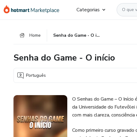
Ir
Ir
Ir
Categorias
para
para
para
o
o
o
conteúdo
pagamento
rodapé
Home
Senha do Game - O início
principal
Senha do Game - O início
Português
O Senhas do Game – O Início é
da Universidade do Futevôlei
com mais clareza, consciência 
Como primeiro curso gravado 