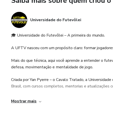
Saiba mais sobre quem criou o
posicionamento, estratégia, i
Início oferece a base mental p
Universidade do Futevôlei
🎓 Universidade do Futevôlei – A primeira do mundo.
A UFTV nasceu com um propósito claro: formar jogadores 
Mais do que técnica, aqui você aprende a entender o futev
defesa, movimentação e mentalidade de jogo.
Criada por Yan Pyerre – o Cavalo Tratado, a Universidade
Brasil, com cursos completos, mentorias e atualizações c
🧠 Do iniciante ao avançado, o foco é um só: fazer você d
Mostrar mais
🏐 Acesse agora e descubra por que a nova era do futevô