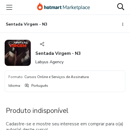
Ir
Ir
Ir
para
para
para
o
o
o
conteúdo
pagamento
rodapé
Sentada Virgem - N3
principal
Sentada Virgem - N3
Labyus Agency
Formato
:
Cursos Online e Serviços de Assinatura
Idioma
:
Português
Produto indisponível
Cadastre-se e mostre seu interesse em comprar para o(a)
autor(a) deste curso!