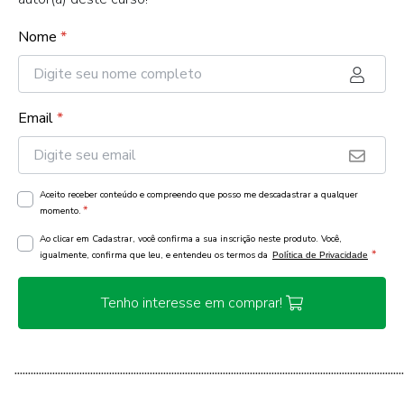
Nome
*
Email
*
Aceito receber conteúdo e compreendo que posso me descadastrar a qualquer
*
momento.
Ao clicar em Cadastrar, você confirma a sua inscrição neste produto. Você,
*
igualmente, confirma que leu, e entendeu os termos da
Política de Privacidade
Tenho interesse em comprar!
................................................................................................................................................