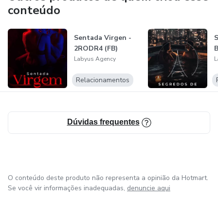
conteúdo
Sentada Virgen -
S
2RODR4 (FB)
Labyus Agency
L
Relacionamentos
Dúvidas frequentes
O conteúdo deste produto não representa a opinião da Hotmart.
Se você vir informações inadequadas,
denuncie aqui