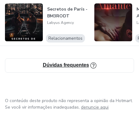
Secretos de París -
BM3RODT
A
Labyus Agency
L
Relacionamentos
Dúvidas frequentes
O conteúdo deste produto não representa a opinião da Hotmart.
Se você vir informações inadequadas,
denuncie aqui