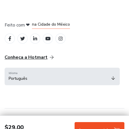
em Bogotá
em Amsterdam
em Madrid
na Cidade do México
Feito com
❤
em Belo Horizonte
Conheça a Hotmart
Idioma
Português
Central de ajuda
Termos
Privacidade
Cookies
$29.00