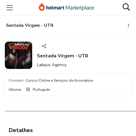
Ir
Ir
Ir
para
para
para
o
o
o
conteúdo
pagamento
rodapé
Sentada Virgem - UTR
principal
Sentada Virgem - UTR
Labyus Agency
Formato
:
Cursos Online e Serviços de Assinatura
Idioma
:
Português
................................................................................................................................................
Detalhes