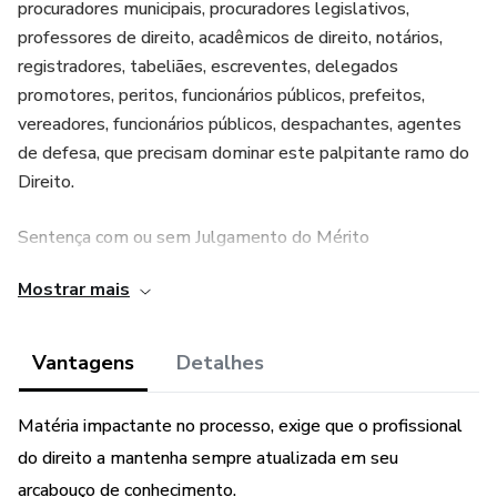
procuradores municipais, procuradores legislativos,
professores de direito, acadêmicos de direito, notários,
registradores, tabeliães, escreventes, delegados
promotores, peritos, funcionários públicos, prefeitos,
vereadores, funcionários públicos, despachantes, agentes
de defesa, que precisam dominar este palpitante ramo do
Direito.
Sentença com ou sem Julgamento do Mérito
Mostrar mais
Entende-se sentença como o ato pelo qual o juiz põe
termo ao processo, com ou sem julgamento de mérito, a
qual deve ser publicada, momento em que passa a existir
Vantagens
Detalhes
juridicamente.
Matéria impactante no processo, exige que o profissional
Ela deve atender ao princípio da correlação, atendo-se ao
do direito a mantenha sempre atualizada em seu
pedido, sob pena de ser decidida matéria aquém ou além,
arcabouço de conhecimento.
como infra, ultra e extra.