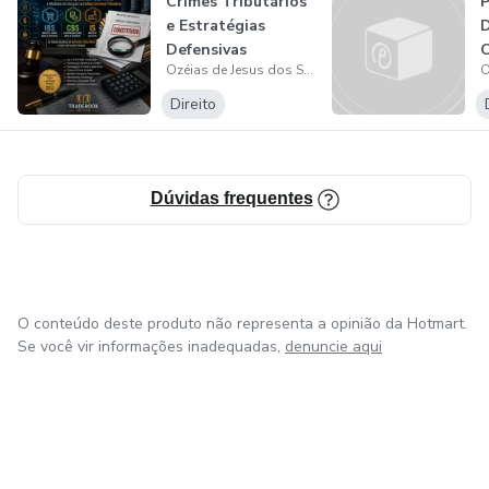
Crimes Tributários
P
e Estratégias
D
Meus produtos são dirigidos para juízes, advogados.
Defensivas
C
promotores, procuradores, delegados, promotores,
Ozéias de Jesus dos Santos
1
notários, registradores, escreventes, despachantes,
Direito
agentes de defesa de trânsito etc.
Dúvidas frequentes
O conteúdo deste produto não representa a opinião da Hotmart.
Se você vir informações inadequadas,
denuncie aqui