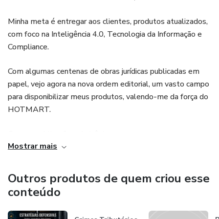
os fatos modificativos diz-se que são invalidativos ou
convalidativos. Os fatos modificativos dão nova feição a
Minha meta é entregar aos clientes, produtos atualizados,
relação litigiosa. Dentro da subdivisão feita por Francesco
com foco na Inteligência 4.0, Tecnologia da Informação e
Carnelutti sobre os fatos modificativos, temos que os
Compliance.
invalidativos são aqueles impossibilitados de ingressar no
mundo jurídico, ou por terem sua formação defeituosa, dele
Com algumas centenas de obras jurídicas publicadas em
papel, vejo agora na nova ordem editorial, um vasto campo
para disponibilizar meus produtos, valendo-me da força do
HOTMART.
Com as publicações eletrônicas, os preços caem em sua
Mostrar mais
realidade, facilitando o acesso dos clientes, mas sendo
suficiente para garantir a lucratividade do produtor e dos
afiliados.
Outros produtos de quem criou esse
conteúdo
Convido amigos e clientes para participar desta nova
modalidade de aperfeiçoamento profissional.