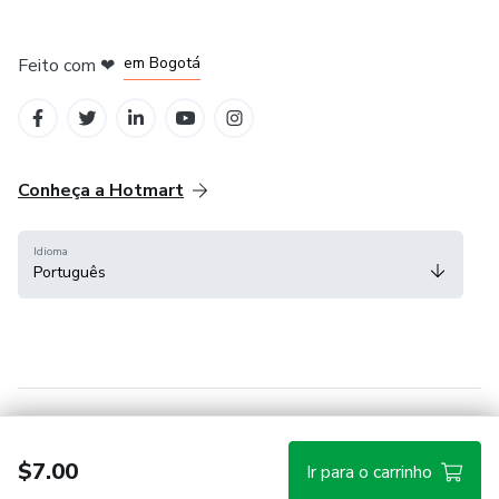
em Amsterdam
em Madrid
em Bogotá
Feito com
❤
em Belo Horizonte
na Cidade do México
Conheça a Hotmart
Idioma
Português
Central de ajuda
Termos
Privacidade
Cookies
$7.00
Ir para o carrinho