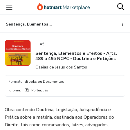
Ir
Ir
Ir
para
para
para
o
o
o
conteúdo
pagamento
rodapé
Sentença, Elementos e Efeitos - Arts. 489 a 495 NCPC - Doutrina e Petições
principal
Sentença, Elementos e Efeitos - Arts.
489 a 495 NCPC - Doutrina e Petições
Ozéias de Jesus dos Santos
Formato
:
eBooks ou Documentos
Idioma
:
Português
Obra contendo Doutrina, Legislação, Jurisprudência e
Prática sobre a matéria, destinada aos Operadores do
Direito, tais como concursandos, Juízes, advogados,