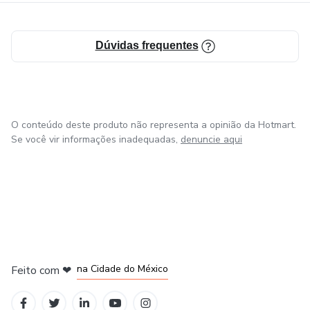
Dúvidas frequentes
O conteúdo deste produto não representa a opinião da Hotmart.
Se você vir informações inadequadas,
denuncie aqui
em Bogotá
em Amsterdam
em Madrid
na Cidade do México
Feito com
❤
em Belo Horizonte