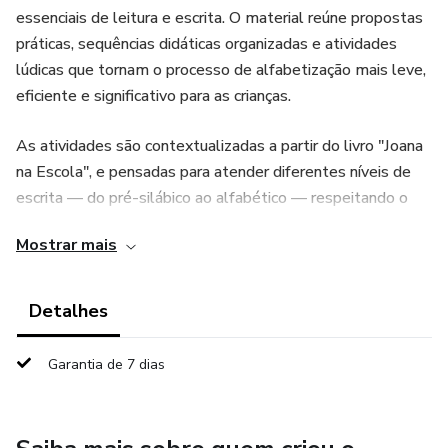
essenciais de leitura e escrita. O material reúne propostas
práticas, sequências didáticas organizadas e atividades
lúdicas que tornam o processo de alfabetização mais leve,
eficiente e significativo para as crianças.
As atividades são contextualizadas a partir do livro "Joana
na Escola", e pensadas para atender diferentes níveis de
escrita — do pré-silábico ao alfabético — respeitando o
ritmo de aprendizagem de cada aluno. O material oferece
Mostrar mais
atividades de consciência fonológica, leitura de palavras e
frases, interpretação de pequenos textos, exploração de
sons e sílabas, além de propostas criativas com a
Detalhes
personagem Joana, que ajuda a aproximar o conteúdo da
realidade da criança.
Garantia de 7 dias
Todos os materiais são imprimíveis e de fácil aplicação em
sala de aula, reforço escolar ou estudos individuais. O