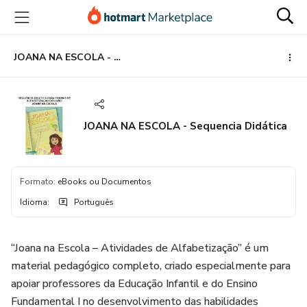
Ir
Ir
Ir
para
para
para
o
o
o
conteúdo
pagamento
rodapé
JOANA NA ESCOLA - Sequencia Didática
principal
JOANA NA ESCOLA - Sequencia Didática
Formato
:
eBooks ou Documentos
Idioma
:
Português
“Joana na Escola – Atividades de Alfabetização” é um
material pedagógico completo, criado especialmente para
apoiar professores da Educação Infantil e do Ensino
Fundamental I no desenvolvimento das habilidades