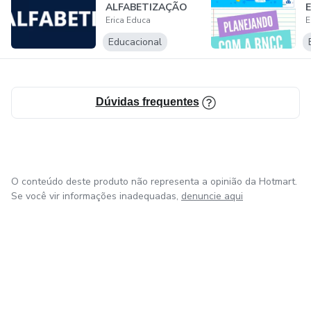
ALFABETIZAÇÃO
Erica Educa
E
AUTISMO E TDAH
I
Educacional
Dúvidas frequentes
O conteúdo deste produto não representa a opinião da Hotmart.
Se você vir informações inadequadas,
denuncie aqui
em Bogotá
em Amsterdam
em Madrid