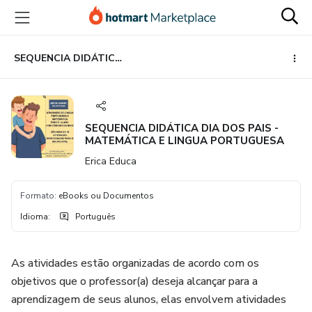
Ir
Ir
Ir
para
para
para
o
o
o
conteúdo
pagamento
rodapé
SEQUENCIA DIDÁTICA DIA DOS PAIS - MATEMÁTICA E LINGUA PORTUGUESA
principal
SEQUENCIA DIDÁTICA DIA DOS PAIS -
MATEMÁTICA E LINGUA PORTUGUESA
Erica Educa
Formato
:
eBooks ou Documentos
Idioma
:
Português
As atividades estão organizadas de acordo com os
objetivos que o professor(a) deseja alcançar para a
aprendizagem de seus alunos, elas envolvem atividades