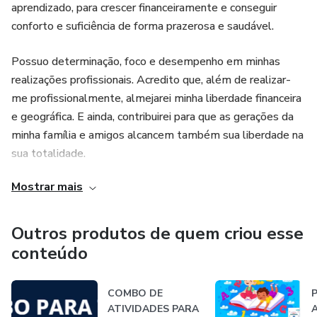
aprendizado, para crescer financeiramente e conseguir
conforto e suficiência de forma prazerosa e saudável.
Possuo determinação, foco e desempenho em minhas
realizações profissionais. Acredito que, além de realizar-
me profissionalmente, almejarei minha liberdade financeira
e geográfica. E ainda, contribuirei para que as gerações da
minha família e amigos alcancem também sua liberdade na
sua totalidade.
Mostrar mais
Sou formada em Alfabetização e Letramento;
Ensino Lúdico;
Outros produtos de quem criou esse
conteúdo
Neuropsicopedagogia
COMBO DE
ATIVIDADES PARA
A