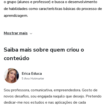
o grupo (alunos e professor) e busca o desenvolvimento
de habilidades como características básicas do processo de
aprendizagem.
- Lista dos conteúdos (conceituais, procedimentais e
Mostrar mais
atitudinais); Habilidades da BNCC (ou do currículo do seu
sistema de ensino);
Saiba mais sobre quem criou o
conteúdo
Erica Educa
5 Ano Hotmarter
Sou professora, comunicativa, empreendedora. Gosto de
novos desafios, sou engajada naquilo que desejo. Pretendo
dedicar-me nos estudos e nas aplicações de cada