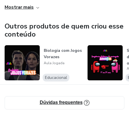
engajadora.
Mostrar mais
Nós acreditamos que a aprendizagem pode ser mais
efetiva quando é associada a um ambiente lúdico e
Outros produtos de quem criou esse
prazeroso. Por isso, oferecemos jogos pedagógicos
conteúdo
adaptáveis ​​para diferentes faixas etárias e matérias, para
que você possa escolher o mais adequado para cada aula e
Biologia com Jogos
S
objetivo de aprendizagem.
Vorazes
d
o
Aula Jogada
Ao utilizar nossos jogos, você também pode desenvolver
A
F
habilidades sociais e emocionais dos alunos, como trabalho
Educacional
em equipe, comunicação e resiliência. Dessa forma, você
não apenas promove o aprendizado, mas também ajuda a
preparar os alunos para enfrentar desafios em suas vidas
Dúvidas frequentes
pessoais e profissionais.
E não se preocupe, nossos jogos são pensados ​​para serem
inclusivos e acessíveis para todos os alunos. A Aula Jogada