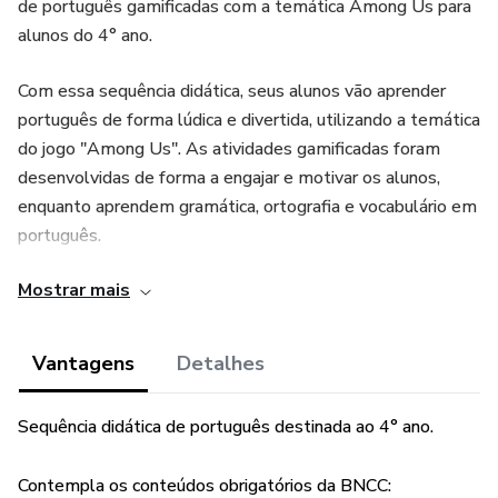
de português gamificadas com a temática Among Us para
alunos do 4° ano.
Com essa sequência didática, seus alunos vão aprender
português de forma lúdica e divertida, utilizando a temática
do jogo "Among Us". As atividades gamificadas foram
desenvolvidas de forma a engajar e motivar os alunos,
enquanto aprendem gramática, ortografia e vocabulário em
português.
Mostrar mais
As atividades gamificadas incluem desafios de palavras
cruzadas, caça-palavras, jogos de memória, quebra-cabeças
e muito mais. Cada atividade é baseada em uma temática
Vantagens
Detalhes
relacionada ao jogo "Among Us", o que torna o aprendizado
ainda mais envolvente e interessante para os alunos.
Sequência didática de português destinada ao 4° ano.
Além disso, a sequência didática é completa e abrange
Contempla os conteúdos obrigatórios da BNCC:
todas as séries do Ensino Fundamental, desde o 1° até o