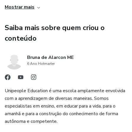
seus próprios poemas, o que promove o aprimoramento de
Mostrar mais
suas habilidades de escrita.
Saiba mais sobre quem criou o
3. Conteúdos relevantes e diversificados: A Sequência
Didática: Poetry for Kids aborda temas relacionados a
conteúdo
sentimentos e emoções, proporcionando aos alunos a
oportunidade de explorar e expressar suas próprias
Bruna de Alarcon ME
emoções através da poesia. Além disso, o vocabulário
6 Ano Hotmarter
trabalhado é diversificado, permitindo que os alunos
ampliem seu repertório linguístico de forma significativa.
Unipeople Education é uma escola amplamente envolvida
com a aprendizagem de diversas maneiras. Somos
especialistas em ensino, em educar para a vida, para o
amanhã e para a construção do conhecimento de forma
autônoma e competente.