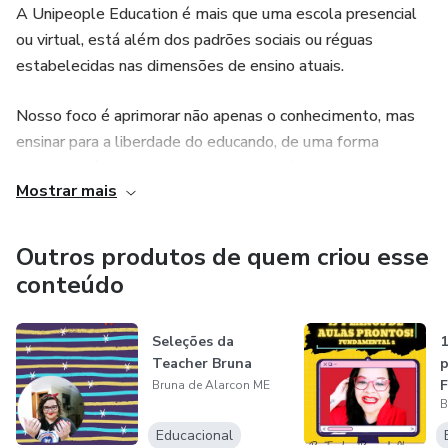
A Unipeople Education é mais que uma escola presencial
ou virtual, está além dos padrões sociais ou réguas
estabelecidas nas dimensões de ensino atuais.
Nosso foco é aprimorar não apenas o conhecimento, mas
ensinar para a liberdade do educando, de uma forma
contemporânea e com metodologia própria, desenvolvida
Mostrar mais
e aplicada com sucesso nos mais diferentes campos da
educação. Nosso ensino é focado no educando de forma
personalizada e dinâmica, em busca de resultados eficazes.
Outros produtos de quem criou esse
conteúdo
Nossos objetivos estão além do que é oferecido e
encontrado no mercado atual, nossa visão está ao encontro
Seleções da
1
do futuro e focado em educar para o amanhã.
Teacher Bruna
p
F
Bruna de Alarcon ME
B
Educacional