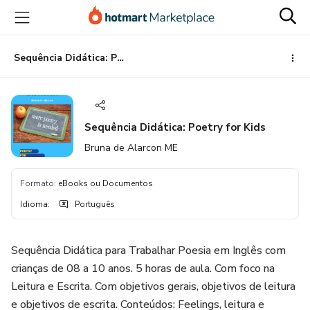
Ir
Ir
Ir
para
para
para
o
o
o
conteúdo
pagamento
rodapé
Sequência Didática: Poetry for Kids
principal
Sequência Didática: Poetry for Kids
Bruna de Alarcon ME
Formato
:
eBooks ou Documentos
Idioma
:
Português
Sequência Didática para Trabalhar Poesia em Inglês com
crianças de 08 a 10 anos. 5 horas de aula. Com foco na
Leitura e Escrita. Com objetivos gerais, objetivos de leitura
e objetivos de escrita. Conteúdos: Feelings, leitura e