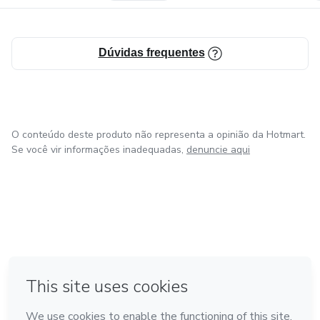
Dúvidas frequentes
O conteúdo deste produto não representa a opinião da Hotmart.
Se você vir informações inadequadas,
denuncie aqui
em Bogotá
em Amsterdam
em Madrid
na Cidade do México
Feito com
❤
em Belo Horizonte