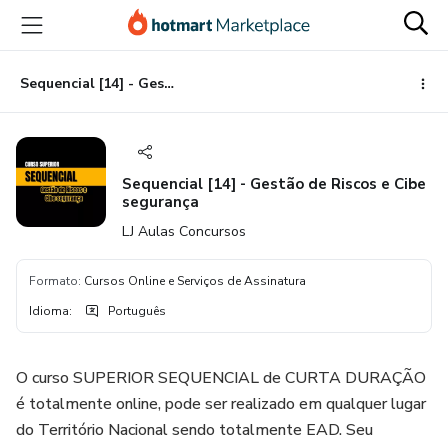
Ir
Ir
Ir
para
para
para
o
o
o
conteúdo
pagamento
rodapé
Sequencial [14] - Gestão de Riscos e Cibe segurança
principal
Sequencial [14] - Gestão de Riscos e Cibe
segurança
LJ Aulas Concursos
Formato
:
Cursos Online e Serviços de Assinatura
Idioma
:
Português
O curso SUPERIOR SEQUENCIAL de CURTA DURAÇÃO
é totalmente online, pode ser realizado em qualquer lugar
do Território Nacional sendo totalmente EAD. Seu