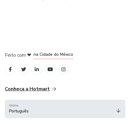
em Bogotá
em Amsterdam
em Madrid
na Cidade do México
Feito com
❤
em Belo Horizonte
Conheça a Hotmart
Idioma
Português