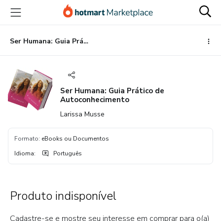
Ir
Ir
Ir
para
para
para
o
o
o
conteúdo
pagamento
rodapé
Ser Humana: Guia Prático de Autoconhecimento
principal
Ser Humana: Guia Prático de
Autoconhecimento
Larissa Musse
Formato
:
eBooks ou Documentos
Idioma
:
Português
Produto indisponível
Cadastre-se e mostre seu interesse em comprar para o(a)