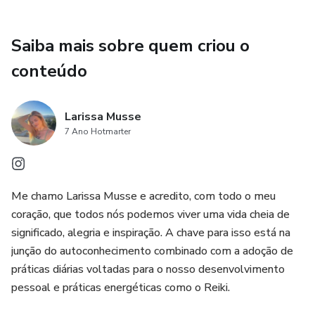
1. Vou te ajudar a identificar as crenças limitantes que têm
Saiba mais sobre quem criou o
te segurado e te orientar na prática de exercícios para
transformá-las em pensamentos fortalecedores.
conteúdo
2. Vamos adotar juntas práticas de autocuidado que
Larissa Musse
revitalizam seu corpo e mente. Vou te mostrar como
7 Ano Hotmarter
implementar rotinas diárias de bem-estar físico e mental.
3. Vou te ensinar a entender a ligação entre suas emoções
e seu bem-estar físico e mental, além de compartilhar
Me chamo Larissa Musse e acredito, com todo o meu
técnicas para gerenciar e equilibrar suas emoções.
coração, que todos nós podemos viver uma vida cheia de
significado, alegria e inspiração. A chave para isso está na
4. Vamos incorporar a arte da gratidão na sua vida diária e
junção do autoconhecimento combinado com a adoção de
perceber juntos o impacto positivo na sua qualidade de
práticas diárias voltadas para o nosso desenvolvimento
vida.
pessoal e práticas energéticas como o Reiki.