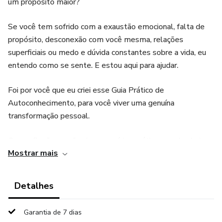
um propósito maior?
Se você tem sofrido com a exaustão emocional, falta de
propósito, desconexão com você mesma, relações
superficiais ou medo e dúvida constantes sobre a vida, eu
entendo como se sente. E estou aqui para ajudar.
Foi por você que eu criei esse Guia Prático de
Autoconhecimento, para você viver uma genuína
transformação pessoal.
Com reflexões profundas, exercícios práticos e sabedoria
Mostrar mais
intuitiva, quero te ajudar a encontrar o equilíbrio perfeito
entre corpo, mente e espírito.
Detalhes
Imagine começar a transformação ainda hoje e, passo a
passo, ver mudanças reais em sua vida. Aqui está a jornada
Garantia de 7 dias
que você seguirá com o Ser Humana: