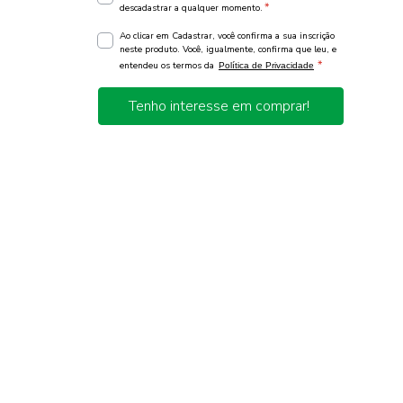
*
descadastrar a qualquer momento.
Ao clicar em Cadastrar, você confirma a sua inscrição
neste produto. Você, igualmente, confirma que leu, e
*
entendeu os termos da
Política de Privacidade
Tenho interesse em comprar!