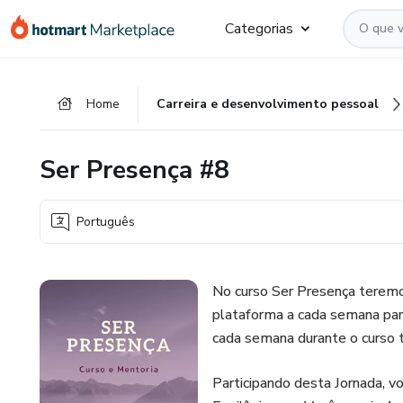
Ir
Ir
Ir
Categorias
para
para
para
o
o
o
conteúdo
pagamento
rodapé
Home
Carreira e desenvolvimento pessoal
principal
Ser Presença #8
Português
No curso Ser Presença teremos
plataforma a cada semana par
cada semana durante o curso 
Participando desta Jornada,