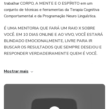
trabalhar CORPO, A MENTE E O ESPÍRITO em um
conjunto de técnicas e ferramentas da Terapia Cognitiva
Comportamental e da Programação Neuro Linguística.
É UMA MENTORIA QUE FARÁ UM RAIO X SOBRE
VOCÊ. EM 10 DIAS ONLINE E AO VIVO, VOCÊ ESTARÁ
BLINDADO EMOCIONALMENTE, LIVRE PARA IR
BUSCAR OS RESULTADOS QUE SEMPRE DESEJOU E
RESPONDER VERDADEIRAMENTE QUEM É VOCÊ.
Não é um projeto de autoajuda, nem motivacional. É
Mostrar mais
CIÊNCIA E ESPIRITUALIDADE (sem religiosidades)
ajudando você ver a sua verdade, para nunca mais sua
mente aceitar uma definição errada sobre você.