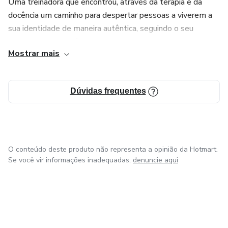
Uma treinadora que encontrou, através da terapia e da
docência um caminho para despertar pessoas a viverem a
sua identidade de maneira autêntica, seguindo o seu
chamado e construírem um sentido para as suas vidas no
Mostrar mais
centro da vontade de Deus.
Dúvidas frequentes
O conteúdo deste produto não representa a opinião da Hotmart.
Se você vir informações inadequadas,
denuncie aqui