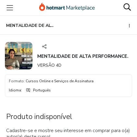
Ir
Ir
Ir
para
para
para
o
o
o
conteúdo
pagamento
rodapé
MENTALIDADE DE ALTA PERFORMANCE.
principal
MENTALIDADE DE ALTA PERFORMANCE.
VERSÃO 4D
Formato
:
Cursos Online e Serviços de Assinatura
Idioma
:
Português
Produto indisponível
Cadastre-se e mostre seu interesse em comprar para o(a)
autor(a) deste curso!