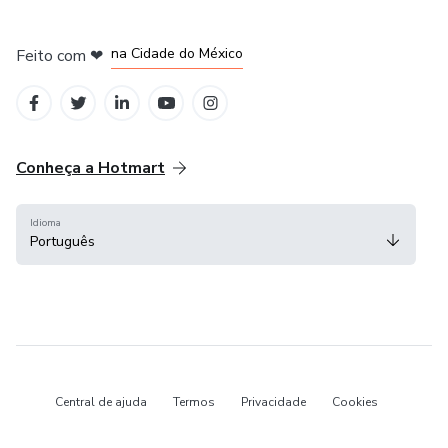
em Bogotá
em Amsterdam
em Madrid
na Cidade do México
Feito com
❤
em Belo Horizonte
Conheça a Hotmart
Idioma
Português
Central de ajuda
Termos
Privacidade
Cookies
Hotmart — 2011-2026 © Todos os direitos reservados.