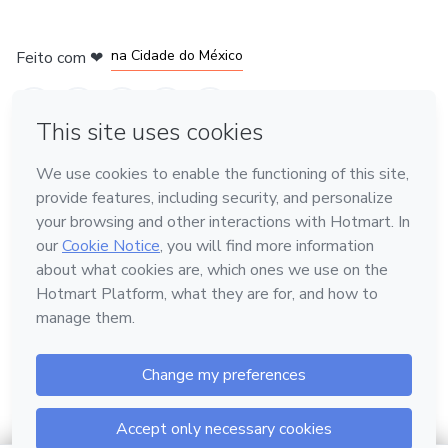
em Bogotá
em Amsterdam
em Madrid
na Cidade do México
Feito com
❤
em Belo Horizonte
Conheça a Hotmart
Idioma
Português
Central de ajuda
Termos
Privacidade
Cookies