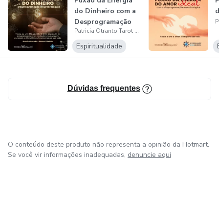
Puxão da Energia
P
do Dinheiro com a
d
Desprogramação
Patricia Otranto Tarot e Terapias
Neurobioló...
Espiritualidade
Dúvidas frequentes
O conteúdo deste produto não representa a opinião da Hotmart.
Se você vir informações inadequadas,
denuncie aqui