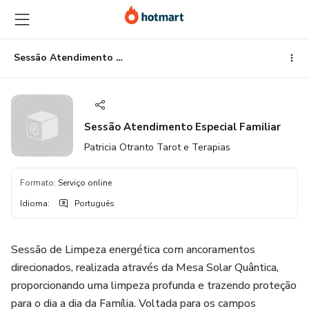
Ir
Ir
Ir
para
para
para
o
o
o
conteúdo
pagamento
rodapé
Sessão Atendimento Especial Familiar
principal
Sessão Atendimento Especial Familiar
Patricia Otranto Tarot e Terapias
Formato
:
Serviço online
Idioma
:
Português
Sessão de Limpeza energética com ancoramentos
direcionados, realizada através da Mesa Solar Quântica,
proporcionando uma limpeza profunda e trazendo proteção
para o dia a dia da Família. Voltada para os campos