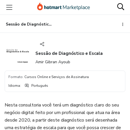
Ir
Ir
Ir
para
para
para
o
o
o
conteúdo
pagamento
rodapé
Sessão de Diagnóstico e Escala
principal
Sessão de Diagnóstico e Escala
Amir Gibran Ayoub
Formato
:
Cursos Online e Serviços de Assinatura
Idioma
:
Português
Nesta consultoria você terá um diagnóstico claro do seu
negócio digital feito por um profissional que atua na área
desde 2020, a partir deste diagnóstico será desenhada
uma estratégia de escala para que você possa crescer de