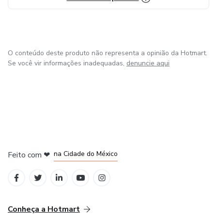
O conteúdo deste produto não representa a opinião da Hotmart.
Se você vir informações inadequadas,
denuncie aqui
em Bogotá
em Amsterdam
em Madrid
na Cidade do México
Feito com
❤
em Belo Horizonte
Conheça a Hotmart