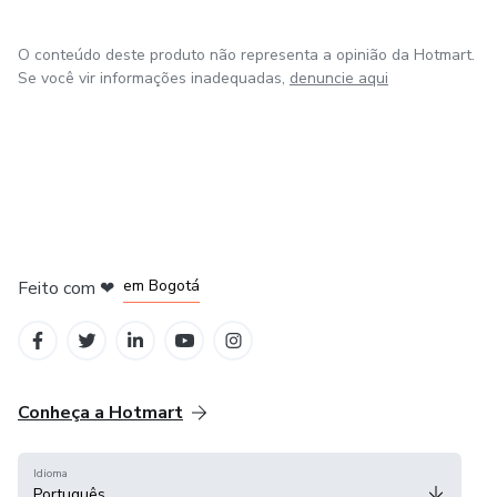
O conteúdo deste produto não representa a opinião da Hotmart.
Se você vir informações inadequadas,
denuncie aqui
em Amsterdam
em Madrid
em Bogotá
Feito com
❤
em Belo Horizonte
na Cidade do México
Conheça a Hotmart
Idioma
Português