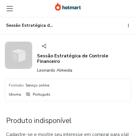
Ir
Ir
Ir
para
para
para
o
o
o
conteúdo
pagamento
rodapé
Sessão Estratégica de Controle Financeiro
principal
Sessão Estratégica de Controle
Financeiro
Leonardo Almeida
Formato
:
Serviço online
Idioma
:
Português
Produto indisponível
Cadastre-se e mostre seu interesse em comprar para o(a)