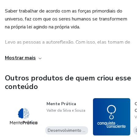
Saber trabalhar de acordo com as forças primordiais do
universo, faz com que os seres humanos se transformem
na própria lei agindo na própria vida.
Levo as pessoas a autoreflexão. Com isso, elas tomam de
volta o poder de construir e conquistar os objetivos,
Mostrar mais
primeiro dentro da oficina da mente, para depois ter esses
objetivos materializados no mundo físico.
Outros produtos de quem criou esse
conteúdo
Mente Prática
C
C
Valter da Silva e Souza
V
Desenvolvimento Pessoal