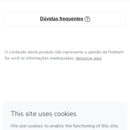
Dúvidas frequentes
O conteúdo deste produto não representa a opinião da Hotmart.
Se você vir informações inadequadas,
denuncie aqui
em Bogotá
em Amsterdam
em Madrid
na Cidade do México
Feito com
❤
em Belo Horizonte