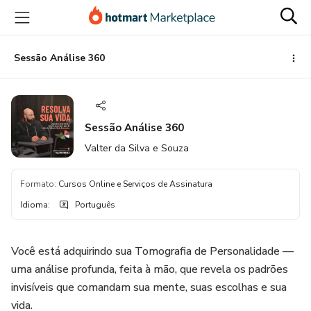
Ir
Ir
Ir
para
para
para
o
o
o
conteúdo
pagamento
rodapé
Sessão Análise 360
principal
Sessão Análise 360
Valter da Silva e Souza
Formato
:
Cursos Online e Serviços de Assinatura
Idioma
:
Português
Você está adquirindo sua Tomografia de Personalidade —
uma análise profunda, feita à mão, que revela os padrões
invisíveis que comandam sua mente, suas escolhas e sua
vida.