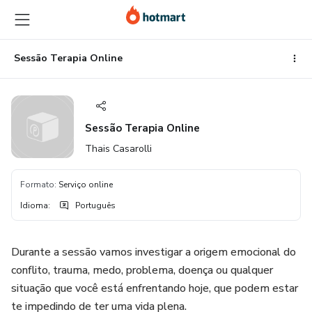
Ir
Ir
Ir
para
para
para
o
o
o
conteúdo
pagamento
rodapé
Sessão Terapia Online
principal
Sessão Terapia Online
Thais Casarolli
Formato
:
Serviço online
Idioma
:
Português
Durante a sessão vamos investigar a origem emocional do
conflito, trauma, medo, problema, doença ou qualquer
situação que você está enfrentando hoje, que podem estar
te impedindo de ter uma vida plena.