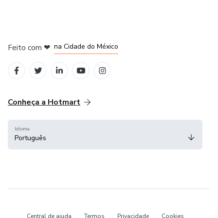
em Bogotá
em Amsterdam
em Madrid
na Cidade do México
Feito com
❤
em Belo Horizonte
Conheça a Hotmart
Idioma
Português
Central de ajuda
Termos
Privacidade
Cookies