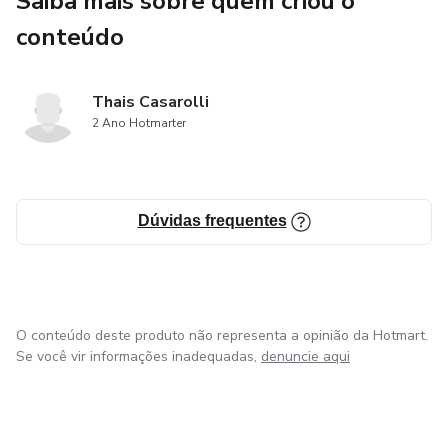
Saiba mais sobre quem criou o
lugar confortável com conexão à internet.
conteúdo
Você escolhe essa transformação na sua vida?
Thais Casarolli
2 Ano Hotmarter
Dúvidas frequentes
O conteúdo deste produto não representa a opinião da Hotmart.
Se você vir informações inadequadas,
denuncie aqui