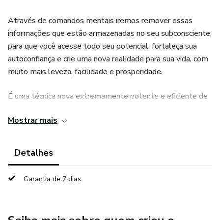
Através de comandos mentais iremos remover essas
informações que estão armazenadas no seu subconsciente,
para que você acesse todo seu potencial, fortaleça sua
autoconfiança e crie uma nova realidade para sua vida, com
muito mais leveza, facilidade e prosperidade.
É uma técnica nova extremamente potente e eficiente de
reprogramação mental
Mostrar mais
Além disso, durante a sessão também são aplicadas
frequências de altíssima vibração de limpeza, purificação e
Detalhes
cura.
Garantia de 7 dias
A sessão é online, acontece via zoom ou ligação por vídeo.
Tem duração de 1h à 1h30 e você só precisa estar em um