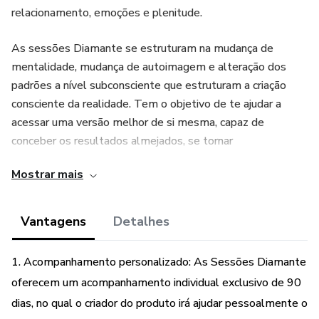
relacionamento, emoções e plenitude.
As sessões Diamante se estruturam na mudança de
mentalidade, mudança de autoimagem e alteração dos
padrões a nível subconsciente que estruturam a criação
consciente da realidade. Tem o objetivo de te ajudar a
acessar uma versão melhor de si mesma, capaz de
conceber os resultados almejados, se tornar
REALIZADORA e se sentir plena.
Mostrar mais
É indicado para todos aqueles que tem cede de evolução,
progresso e desejam mais da vida. Que sentem que existe
Vantagens
Detalhes
um grande potencial no seu interior, mas não veem esse
potencial expresso em seus resultados. Que cansou de
1. Acompanhamento personalizado: As Sessões Diamante
buscar soluções fora e sabe que o caminho é para dentro.
oferecem um acompanhamento individual exclusivo de 90
dias, no qual o criador do produto irá ajudar pessoalmente o
A boa notícia é que eu posso te ajudar pessoalmente,