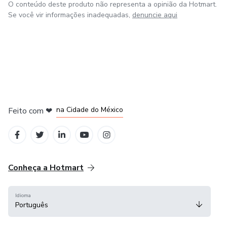
O conteúdo deste produto não representa a opinião da Hotmart.
personalizadas do criador do produto e aproveitando ao
Se você vir informações inadequadas,
denuncie aqui
máximo essa oportunidade de evolução e progresso na
vida.
em Bogotá
em Amsterdam
em Madrid
na Cidade do México
Feito com
❤
em Belo Horizonte
Conheça a Hotmart
Idioma
Português