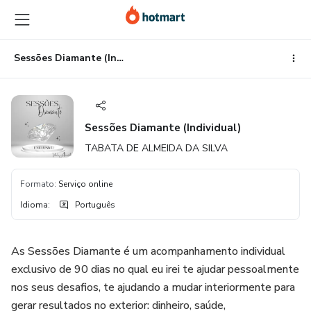
Ir
Ir
Ir
para
para
para
o
o
o
conteúdo
pagamento
rodapé
Sessões Diamante (Individual)
principal
Sessões Diamante (Individual)
TABATA DE ALMEIDA DA SILVA
Formato
:
Serviço online
Idioma
:
Português
As Sessões Diamante é um acompanhamento individual
exclusivo de 90 dias no qual eu irei te ajudar pessoalmente
nos seus desafios, te ajudando a mudar interiormente para
gerar resultados no exterior: dinheiro, saúde,