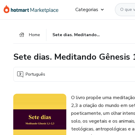
Ir
Ir
Ir
Categorias
para
para
para
o
o
o
conteúdo
pagamento
rodapé
Home
Sete dias. Meditando Gênesis 1,1-2,3
principal
Sete dias. Meditando Gênesis 
Português
O livro propõe uma meditação 
2,3 a criação do mundo em se
poeticamente, um olhar intens
solo, os vegetais e os anima
teológicas, antropológicas e