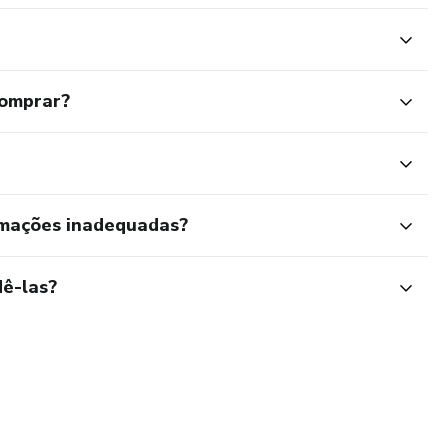
comprar?
rmações inadequadas?
ê-las?