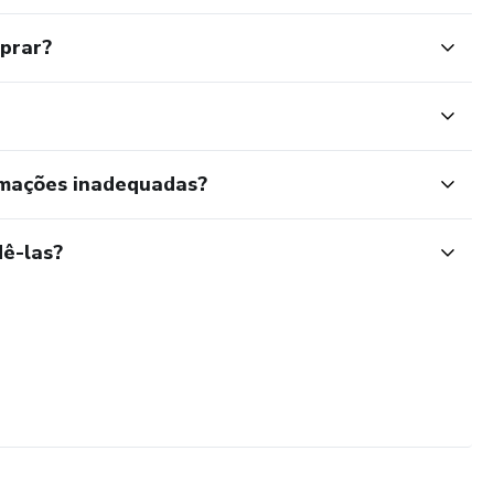
mprar?
rmações inadequadas?
ê-las?