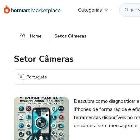
Ir
Ir
Ir
Categorias
para
para
para
o
o
o
conteúdo
pagamento
rodapé
Home
Setor Câmeras
principal
Setor Câmeras
Português
Descubra como diagnosticar e
iPhones de forma rápida e efi
ferramentas disponíveis no me
de câmera sem mensagem e, 