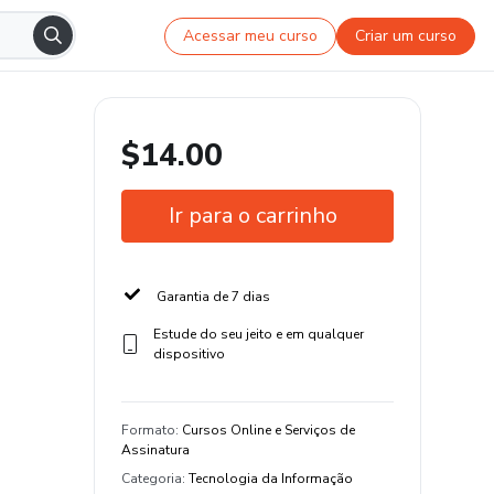
Acessar meu curso
Criar um curso
$14.00
Ir para o carrinho
Garantia de 7 dias
Estude do seu jeito e em qualquer
dispositivo
Formato
:
Cursos Online e Serviços de
Assinatura
Categoria
:
Tecnologia da Informação