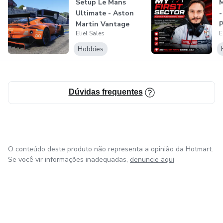
Setup Le Mans
Ultimate - Aston
-
Martin Vantage
P
Eliel Sales
E
AMR V8 GTE WE...
V
Hobbies
Dúvidas frequentes
O conteúdo deste produto não representa a opinião da Hotmart.
Se você vir informações inadequadas,
denuncie aqui