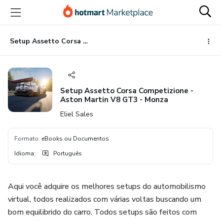
Ir
Ir
Ir
para
para
para
o
o
o
conteúdo
pagamento
rodapé
Setup Assetto Corsa Competizione - Aston Martin V8 GT3 - Monza
principal
Setup Assetto Corsa Competizione -
Aston Martin V8 GT3 - Monza
Eliel Sales
Formato
:
eBooks ou Documentos
Idioma
:
Português
Aqui você adquire os melhores setups do automobilismo
virtual, todos realizados com várias voltas buscando um
bom equilibrido do carro. Todos setups são feitos com