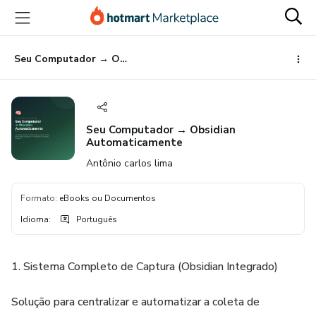
Ir
Ir
Ir
para
para
para
o
o
o
conteúdo
pagamento
rodapé
Seu Computador → Obsidian Automaticamente
principal
Seu Computador → Obsidian
Automaticamente
Antônio carlos lima
Formato
:
eBooks ou Documentos
Idioma
:
Português
1. Sistema Completo de Captura (Obsidian Integrado)
Solução para centralizar e automatizar a coleta de