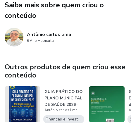
Saiba mais sobre quem criou o
Modelo estruturado de base de conhecimento voltado
para gestão em saúde pública, facilitando planejamento,
conteúdo
registro e tomada de decisão.
Se quiser, posso transformar isso em descrição comercial,
Antônio carlos lima
página de vendas ou portfólio institucional.
6 Ano Hotmarter
Outros produtos de quem criou esse
conteúdo
GUIA PRÁTICO DO
G
PLANO MUNICIPAL
E
DE SAÚDE 2026–
d
Antônio carlos lima
A
2029
Finanças e Investimentos