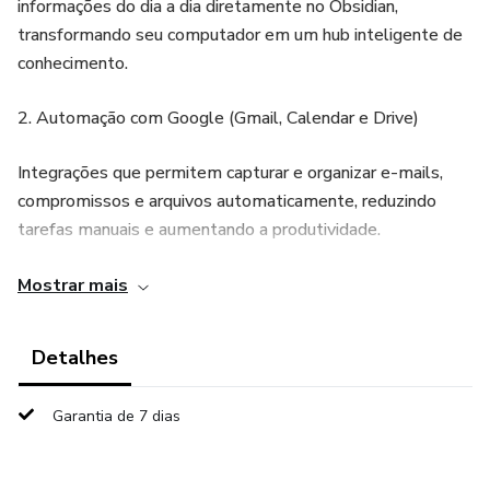
informações do dia a dia diretamente no Obsidian,
transformando seu computador em um hub inteligente de
conhecimento.
2. Automação com Google (Gmail, Calendar e Drive)
Integrações que permitem capturar e organizar e-mails,
compromissos e arquivos automaticamente, reduzindo
tarefas manuais e aumentando a produtividade.
3. Guia Prático de Uso do Obsidian
Mostrar mais
Material orientativo com símbolos, fluxos e métodos para
Detalhes
estruturar seu vault de forma eficiente, focado em
organização e recuperação rápida da informação.
Garantia de 7 dias
4. Vault de Gestão ESF (Estratégia Saúde da Família)