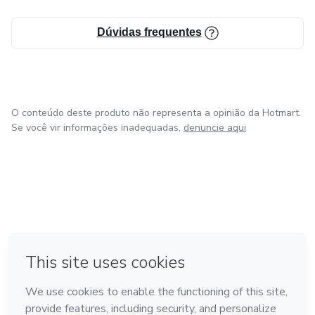
Dúvidas frequentes
O conteúdo deste produto não representa a opinião da Hotmart.
Se você vir informações inadequadas,
denuncie aqui
em Amsterdam
em Madrid
em Bogotá
Feito com
❤
em Belo Horizonte
na Cidade do México