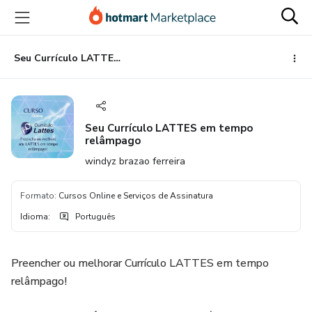
Ir
Ir
Ir
para
para
para
o
o
o
conteúdo
pagamento
rodapé
Seu Currículo LATTES em tempo relâmpago
principal
Seu Currículo LATTES em tempo
relâmpago
windyz brazao ferreira
Formato
:
Cursos Online e Serviços de Assinatura
Idioma
:
Português
Preencher ou melhorar Currículo LATTES em tempo
relâmpago!