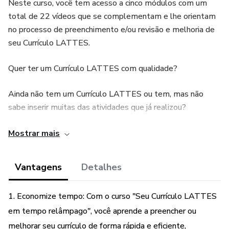
Neste curso, você tem acesso a cinco módulos com um
total de 22 vídeos que se complementam e lhe orientam
no processo de preenchimento e/ou revisão e melhoria de
seu Currículo LATTES.
Quer ter um Currículo LATTES com qualidade?
Ainda não tem um Currículo LATTES ou tem, mas não
sabe inserir muitas das atividades que já realizou?
É estudante pré-universitário/a, universitário/a, professor/a
Mostrar mais
da educação básica, especializando/a ou do ensino superior
e quer ter uma carreira acadêmica?
Vantagens
Detalhes
Tenha um Currículo Lattes de qualidade.
1. Economize tempo: Com o curso "Seu Currículo LATTES
Saiba como preencher o Currículo Lattes corretamente.
em tempo relâmpago", você aprende a preencher ou
melhorar seu currículo de forma rápida e eficiente,