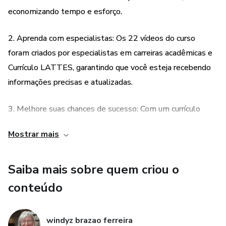
Nunca se sabe quando vai precisar do Currículo Lattes no
economizando tempo e esforço.
futuro.
2. Aprenda com especialistas: Os 22 vídeos do curso
Conquiste a tão sonhada carreira começando pelo seu
foram criados por especialistas em carreiras acadêmicas e
Currículo Lattes!
Currículo LATTES, garantindo que você esteja recebendo
informações precisas e atualizadas.
Confira os depoimentos de meus alunos e garanta já esse
curso por apenas R$99,00!
3. Melhore suas chances de sucesso: Com um currículo
LATTES de qualidade, você aumenta suas chances de
Mostrar mais
sucesso em sua carreira acadêmica, seja como estudante,
professor ou especialista.
Saiba mais sobre quem criou o
4. Acesso vitalício: Você terá acesso vitalício ao curso, o
conteúdo
que significa que poderá revisitar o conteúdo sempre que
precisar atualizar seu currículo ou aprender novas técnicas.
windyz brazao ferreira