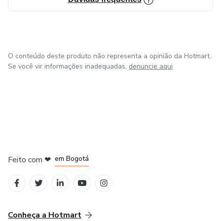
O conteúdo deste produto não representa a opinião da Hotmart.
Se você vir informações inadequadas,
denuncie aqui
em Amsterdam
em Madrid
em Bogotá
Feito com
❤
em Belo Horizonte
na Cidade do México
Conheça a Hotmart