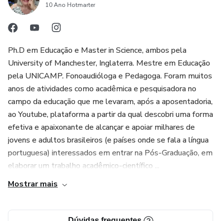
10 Ano Hotmarter
5. Preço acessível: O curso está disponível por apenas
R$99,00, tornando-o acessível para estudantes e
profissionais em início de carreira.
Ph.D em Educação e Master in Science, ambos pela
University of Manchester, Inglaterra. Mestre em Educação
pela UNICAMP. Fonoaudióloga e Pedagoga. Foram muitos
anos de atividades como acadêmica e pesquisadora no
campo da educação que me levaram, após a aposentadoria,
ao Youtube, plataforma a partir da qual descobri uma forma
efetiva e apaixonante de alcançar e apoiar milhares de
jovens e adultos brasileiros (e países onde se fala a língua
portuguesa) interessados em entrar na Pós-Graduação, em
elaborar um trabalho acadêmico-científico ...
Mostrar mais
Dúvidas frequentes