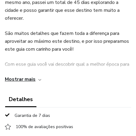
mesmo ano, passei um total de 45 dias explorando a
cidade e posso garantir que esse destino tem muito a
oferecer.
São muitos detalhes que fazem toda a diferença para
aproveitar ao máximo este destino, e por isso preparamos
este guia com carinho para você!
Com esse guia você vai descobrir qual a melhor época para
viajar, como passar pela imigração, onde se hospedar, tudo
Mostrar mais
sobre dinheiro no Chile e como se deslocar. Além disso
criei roteiros para explorar a cidade, uma lista completa do
que fazer em Santiago e região e como aproveitar melhor
Detalhes
as vinícolas e os passeios pela Cordilheira dos Andes.
Garantia de 7 dias
100% de avaliações positivas