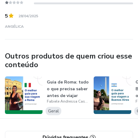
5
28/04/2025
ANGÉLICA
Outros produtos de quem criou esse
conteúdo
Guia de Roma: tudo
G
o que precisa saber
B
antes de viajar
o
Fabiele Andressa Cassol
para...
s
Geral
Dúvidas frequentes