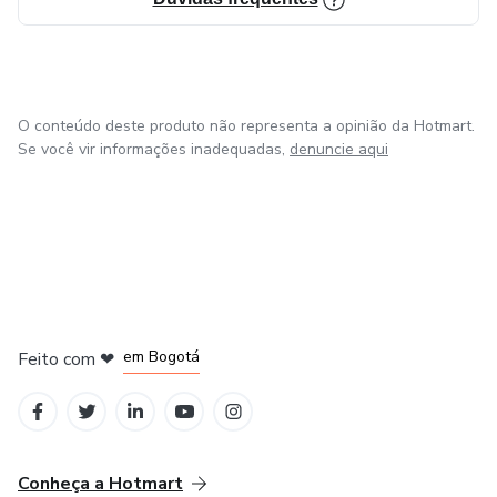
O conteúdo deste produto não representa a opinião da Hotmart.
Se você vir informações inadequadas,
denuncie aqui
em Amsterdam
em Madrid
em Bogotá
Feito com
❤
em Belo Horizonte
na Cidade do México
Conheça a Hotmart