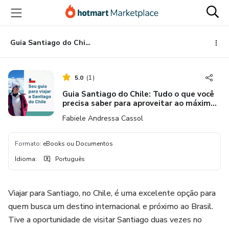
Ir
Ir
Ir
para
para
para
o
o
o
conteúdo
pagamento
rodapé
Guia Santiago do Chile: Tudo o que você precisa saber para aproveitar ao máximo este destino.
principal
5.0
(
1
)
Guia Santiago do Chile: Tudo o que você
precisa saber para aproveitar ao máximo
este destino.
Fabiele Andressa Cassol
Formato
:
eBooks ou Documentos
Idioma
:
Português
Viajar para Santiago, no Chile, é uma excelente opção para
quem busca um destino internacional e próximo ao Brasil.
Tive a oportunidade de visitar Santiago duas vezes no