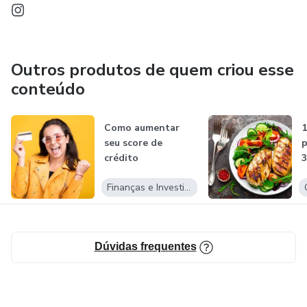
Outros produtos de quem criou esse
conteúdo
Como aumentar
1
seu score de
p
crédito
3
Finanças e Investimentos
Dúvidas frequentes