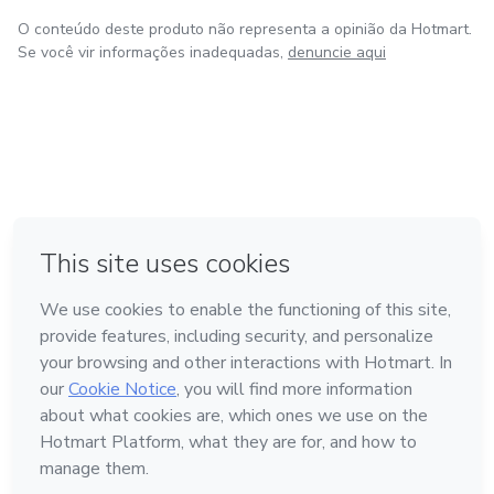
O conteúdo deste produto não representa a opinião da Hotmart.
Se você vir informações inadequadas,
denuncie aqui
em Madrid
em Amsterdam
Feito com
❤
em Belo Horizonte
na Cidade do México
em Bogotá
Conheça a Hotmart
Idioma
Português