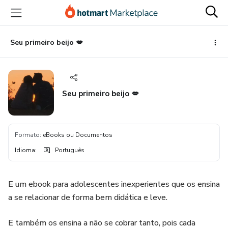
Ir
Ir
Ir
para
para
para
o
o
o
conteúdo
pagamento
rodapé
Seu primeiro beijo 💋
principal
Seu primeiro beijo 💋
Formato
:
eBooks ou Documentos
Idioma
:
Português
E um ebook para adolescentes inexperientes que os ensina
a se relacionar de forma bem didática e leve.
E também os ensina a não se cobrar tanto, pois cada