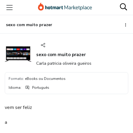
Ir
Ir
Ir
para
para
para
o
o
o
conteúdo
pagamento
rodapé
sexo com muito prazer
principal
sexo com muito prazer
Carla patricia oliveira gueiros
Formato
:
eBooks ou Documentos
Idioma
:
Português
vem ser feliz
a