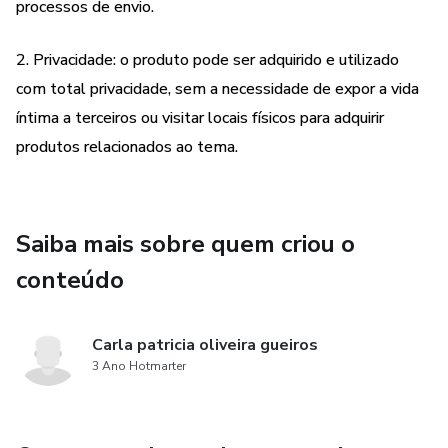
processos de envio.
a
2. Privacidade: o produto pode ser adquirido e utilizado
a
com total privacidade, sem a necessidade de expor a vida
a
íntima a terceiros ou visitar locais físicos para adquirir
produtos relacionados ao tema.
a
a
Saiba mais sobre quem criou o
a
conteúdo
a
Carla patricia oliveira gueiros
a
3 Ano Hotmarter
s