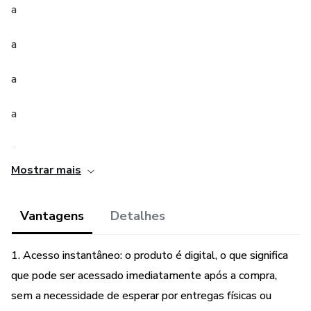
a
a
a
a
a
Mostrar mais
a
Vantagens
Detalhes
a
a
1. Acesso instantâneo: o produto é digital, o que significa
que pode ser acessado imediatamente após a compra,
a
sem a necessidade de esperar por entregas físicas ou