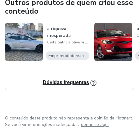
Outros produtos de quem criou esse
f
conteúdo
d
a riqueza
a
inesperada
d
Carla patricia oliveira gueiros
s
Empreendedorismo Digital
a
s
Dúvidas frequentes
f
f
O conteúdo deste produto não representa a opinião da Hotmart.
Se você vir informações inadequadas,
denuncie aqui
d