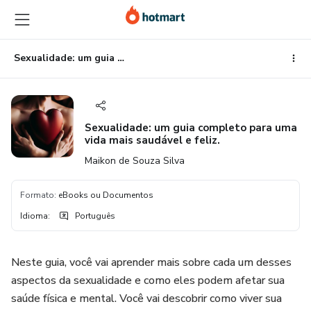
Ir
Ir
Ir
para
para
para
o
o
o
conteúdo
pagamento
rodapé
Sexualidade: um guia completo para uma vida mais saudável e feliz.
principal
Sexualidade: um guia completo para uma
vida mais saudável e feliz.
Maikon de Souza Silva
Formato
:
eBooks ou Documentos
Idioma
:
Português
Neste guia, você vai aprender mais sobre cada um desses
aspectos da sexualidade e como eles podem afetar sua
saúde física e mental. Você vai descobrir como viver sua