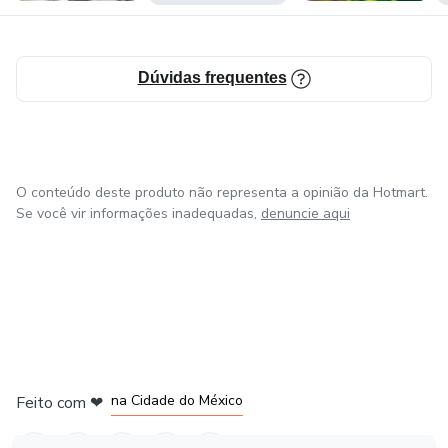
Dúvidas frequentes
O conteúdo deste produto não representa a opinião da Hotmart.
Se você vir informações inadequadas,
denuncie aqui
em Bogotá
em Amsterdam
em Madrid
na Cidade do México
Feito com
❤
em Belo Horizonte