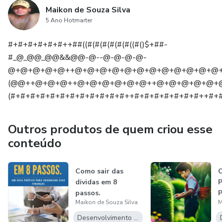
Maikon de Souza Silva
5 Ano Hotmarter
#+#+#+#+#+#++##((#(#(#(#(#(#((#()$+##-
#_@_@@_@@&&@@-@--@-@-@-@-
@+@+@+@+@++@+@+@+@+@+@+@+@+@+@+@+@
(@@++@+@+@++@+@+@+@+@+@++@+@+@+@+@+
(#+#+#+#+#+#+#+#+#+#+#+#++#+#+#+#+#+#+#++#+
Outros produtos de quem criou esse
conteúdo
Como sair das
O
dividas em 8
P
passos.
Maikon de Souza Silva
M
D
Desenvolvimento Pessoal