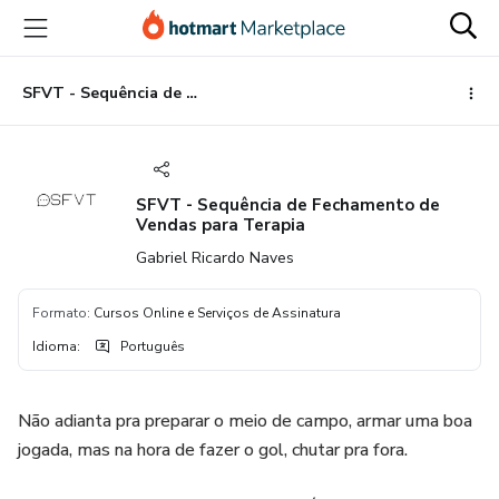
Ir
Ir
Ir
para
para
para
o
o
o
conteúdo
pagamento
rodapé
SFVT - Sequência de Fechamento de Vendas para Terapia
principal
SFVT - Sequência de Fechamento de
Vendas para Terapia
Gabriel Ricardo Naves
Formato
:
Cursos Online e Serviços de Assinatura
Idioma
:
Português
Não adianta pra preparar o meio de campo, armar uma boa
jogada, mas na hora de fazer o gol, chutar pra fora.