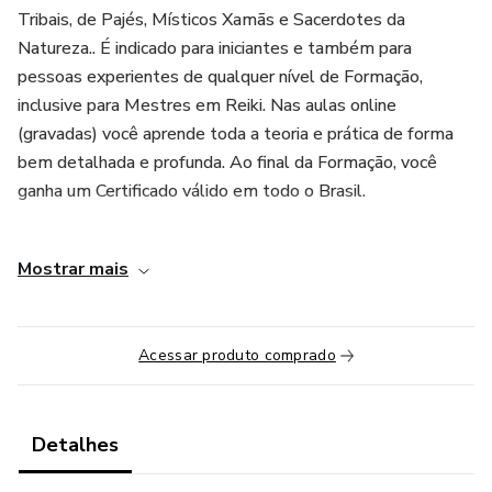
Tribais, de Pajés, Místicos Xamãs e Sacerdotes da
Natureza.. É indicado para iniciantes e também para
pessoas experientes de qualquer nível de Formação,
inclusive para Mestres em Reiki. Nas aulas online
(gravadas) você aprende toda a teoria e prática de forma
bem detalhada e profunda. Ao final da Formação, você
ganha um Certificado válido em todo o Brasil.
Você conta com todo o acompanhamento do Otávio Leal
Mostrar mais
da área de perguntas de cada aula e tem 7 dias de garantia
para avaliar se essa Formação é para você. Garanta a sua
matrícula hoje na condição de pagamento especial no
Acessar produto comprado
boleto ou no cartão de crédito em até 12 parcelas.
Detalhes