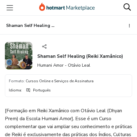
Ir
Ir
Ir
para
para
para
o
o
o
conteúdo
pagamento
rodapé
Shaman Self Healing (Reiki Xamânico)
principal
Shaman Self Healing (Reiki Xamânico)
Humani Amor - Otávio Leal
Formato
:
Cursos Online e Serviços de Assinatura
Idioma
:
Português
[Formação em Reiki Xamânico com Otávio Leal (Dhyan
Prem) da Escola Humani Amor]. Esse é um Curso
complementar que vai ampliar seu conhecimento e práticas
de Reiki é exclusivamente das práticas dos Índios, Culturas