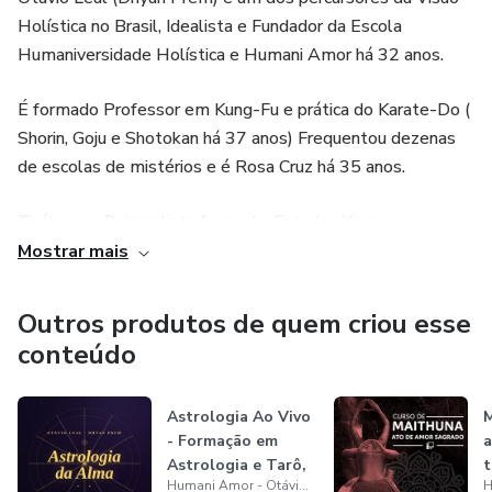
Holística no Brasil, Idealista e Fundador da Escola
Humaniversidade Holística e Humani Amor há 32 anos.
É formado Professor em Kung-Fu e prática do Karate-Do (
Shorin, Goju e Shotokan há 37 anos) Frequentou dezenas
de escolas de mistérios e é Rosa Cruz há 35 anos.
Teólogo e Psicanalista formado. Estudou Yoga com
grandes mestres no Brail e na Índia.
Mostrar mais
Tem 9 livros publicados sobre Reiki , Mantra, Hinduísmo,
Outros produtos de quem criou esse
Auto-conhecimento e Yoga.
conteúdo
Sentou-se com mestres iluminados como SaiBaba , Coen,
Swaha, Satya,Ramesh entre tantos outros.
Astrologia Ao Vivo
M
- Formação em
a
Astrologia e Tarô,
t
Há 29 anos tem programas na radio mundial em São
Humani Amor - Otávio Leal
com Otá...