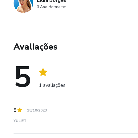
Lidia Borges
3 Ano Hotmarter
Avaliações
5
1 avaliações
5
18/10/2023
YULIET