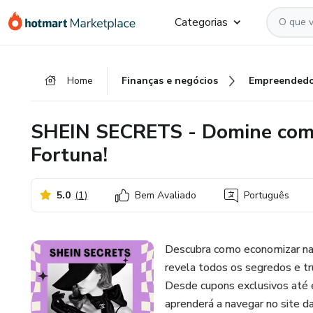
Ir
Ir
Ir
Categorias
para
para
para
o
o
o
conteúdo
pagamento
rodapé
Home
Finanças e negócios
Empreendedo
principal
SHEIN SECRETS - Domine com
Fortuna!
5.0
(
1
)
Bem Avaliado
Português
Descubra como economizar na
revela todos os segredos e t
Desde cupons exclusivos até 
aprenderá a navegar no site d