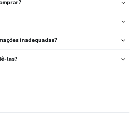
comprar?
rmações inadequadas?
ê-las?