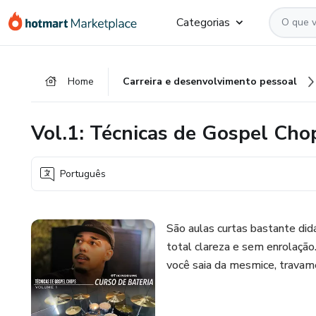
Ir
Ir
Ir
Categorias
para
para
para
o
o
o
conteúdo
pagamento
rodapé
Home
Carreira e desenvolvimento pessoal
principal
Vol.1: Técnicas de Gospel Cho
Português
São aulas curtas bastante did
total clareza e sem enrolação
você saia da mesmice, travame