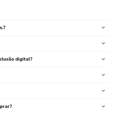
s.?
clusão digital?
mprar?