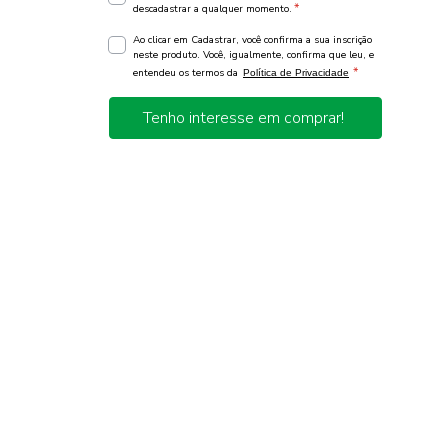
*
descadastrar a qualquer momento.
Ao clicar em Cadastrar, você confirma a sua inscrição
neste produto. Você, igualmente, confirma que leu, e
*
entendeu os termos da
Política de Privacidade
Tenho interesse em comprar!