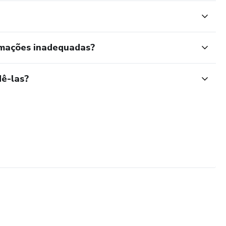
rmações inadequadas?
ê-las?