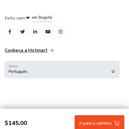
em Amsterdam
em Madrid
em Bogotá
Feito com
❤
em Belo Horizonte
na Cidade do México
Conheça a Hotmart
Idioma
Português
Central de ajuda
Termos
Privacidade
Cookies
$145.00
Ir para o carrinho