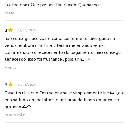
Foi tão bom! Que passou tão rápido. Queria mais!
CELIA
1
07/06/2025
não consegui acessar o curso conforme foi divulgado na
venda, embora o hotmart tenha me enviado e-mail
confirmando o o recebimento do pagamento, não consegui
ter acesso. isso foi frustante , pois tinh...
MARIA
5
16/01/2025
Essa técnica que Denise ensina, é simplesmente incrível,ela
ensina tudo em detalhes e me tirou do fundo do poço, só
gratidão 🙏🌹
CONCEIÇÃO