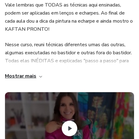
Vale lembras que TODAS as técnicas aqui ensinadas,
podem ser aplicadas em lenços e echarpes. Ao final de
cada aula dou a dica da pintura na echarpe e ainda mostro o
KAFTAN PRONTO!
Nesse curso, reuni técnicas diferentes umas das outras,
algumas executadas no bastidor e outras fora do bastidor.
Todas elas INÉDITAS e explicadas "passo a passo" para
facilitar o aprendizado à distância.
Mostrar mais
Todas as técnicas foram cuidadosamente pensadas e
elaboradas para que vocês consigam aproveitar ao máximo.
Desejo, que tenham uma excelente experiência, aprendam
MUITO e arrasem nas peças!
Denise Meneghello