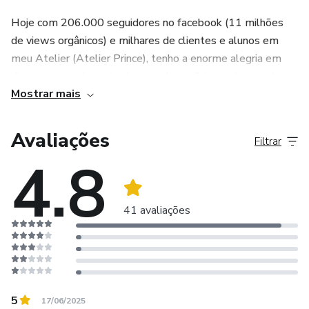
Hoje com 206.000 seguidores no facebook (11 milhões
de views orgânicos) e milhares de clientes e alunos em
meu Atelier (Atelier Prince), tenho a enorme alegria em
dizer que grande parte desses alunos "vivem da arte da
Mostrar mais
Pintura em Seda" comercializando lenços, echarpes,
cangas, véus da dança do ventre e até roupas. Preparei
para esse curso online com técnicas inéditas
Avaliações
Filtrar
especialmente para você.
4.8
Eu quero te convidar a fazer parte desse time.
41 avaliações
5
17/06/2025