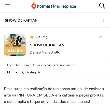
Ir
Ir
Ir
para
para
para
o
o
o
conteúdo
pagamento
rodapé
SHOW DE KAFTAN
principal
4.8
(
41
)
SHOW DE KAFTAN
Denise Meneghello
Formato
:
Cursos Online e Serviços de Assinatura
Idioma
:
Português
Esse curso é a realização de um sonho antigo, de ensinar a
arte da PINTURA EM SEDA em kaftans e peças prontas,
o que amplia o leque de vendas dos meus alunos!