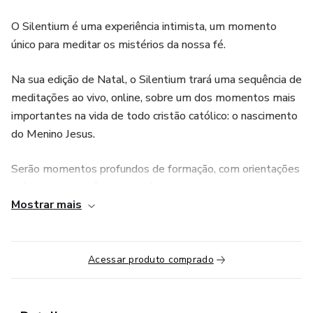
O Silentium é uma experiência intimista, um momento
único para meditar os mistérios da nossa fé.
Na sua edição de Natal, o Silentium trará uma sequência de
meditações ao vivo, online, sobre um dos momentos mais
importantes na vida de todo cristão católico: o nascimento
do Menino Jesus.
Serão momentos profundos de formação, com orientações
práticas para você viver o silêncio interior mesmo na
Mostrar mais
agitação dos preparativos da sua ceia de Natal.
Não é preciso se retirar para vivenciar essa experiência.
Acessar produto comprado
É possível direcionar a sua mente e o seu coração para bem
viver este momento mesmo com tantos afazeres.