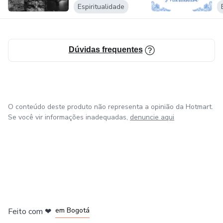
Espiritualidade
Dúvidas frequentes
O conteúdo deste produto não representa a opinião da Hotmart.
Se você vir informações inadequadas,
denuncie aqui
em Amsterdam
em Madrid
em Bogotá
Feito com
❤
em Belo Horizonte
na Cidade do México