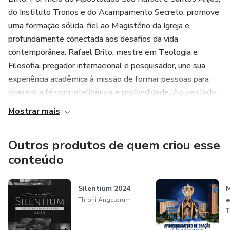
do Instituto Tronos e do Acampamento Secreto, promove
uma formação sólida, fiel ao Magistério da Igreja e
profundamente conectada aos desafios da vida
contemporânea. Rafael Brito, mestre em Teologia e
Filosofia, pregador internacional e pesquisador, une sua
experiência acadêmica à missão de formar pessoas para
viverem a fé com inteligência e profundidade. Ao seu lado...
Mostrar mais
Outros produtos de quem criou esse
conteúdo
Silentium 2024
M
e
Throni Angelorum
T