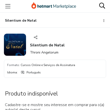
Ir
Ir
Ir
para
para
para
o
o
o
conteúdo
pagamento
rodapé
Silentium de Natal
principal
Silentium de Natal
Throni Angelorum
Formato
:
Cursos Online e Serviços de Assinatura
Idioma
:
Português
Produto indisponível
Cadastre-se e mostre seu interesse em comprar para o(a)
autor(a) deste curso!