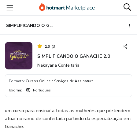
Ir
Ir
Ir
para
para
para
o
o
o
conteúdo
pagamento
rodapé
SIMPLIFICANDO O GANACHE 2.0
principal
2.3
(
3
)
SIMPLIFICANDO O GANACHE 2.0
Nakayana Confeitaria
Formato
:
Cursos Online e Serviços de Assinatura
Idioma
:
Português
um curso para ensinar a todas as mulheres que pretendem
atuar no ramo de confeitaria partindo da especialização em
Ganache.