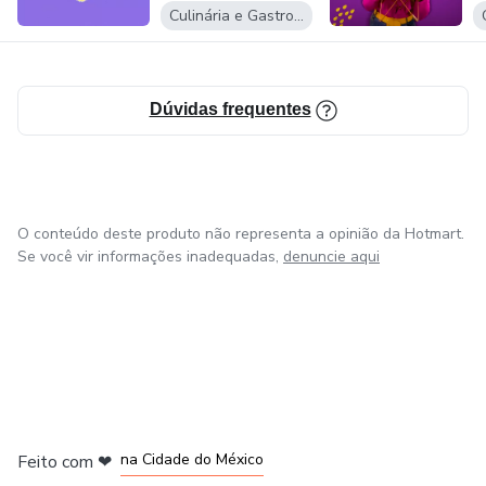
Culinária e Gastronomia
Dúvidas frequentes
O conteúdo deste produto não representa a opinião da Hotmart.
Se você vir informações inadequadas,
denuncie aqui
em Bogotá
em Amsterdam
em Madrid
na Cidade do México
Feito com
❤