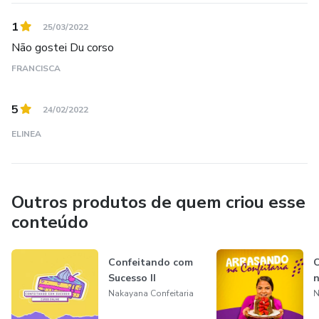
1
25/03/2022
Não gostei Du corso
FRANCISCA
5
24/02/2022
ELINEA
Outros produtos de quem criou esse
conteúdo
Confeitando com
C
Sucesso II
n
Nakayana Confeitaria
N