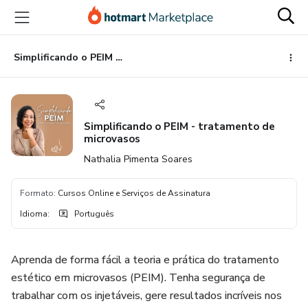
Ir
Ir
Ir
para
para
para
o
o
o
conteúdo
pagamento
rodapé
Simplificando o PEIM - tratamento de microvasos
principal
Simplificando o PEIM - tratamento de
microvasos
Nathalia Pimenta Soares
Formato
:
Cursos Online e Serviços de Assinatura
Idioma
:
Português
Aprenda de forma fácil a teoria e prática do tratamento
estético em microvasos (PEIM). Tenha segurança de
trabalhar com os injetáveis, gere resultados incríveis nos