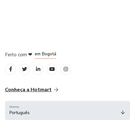
em Amsterdam
em Madrid
em Bogotá
Feito com
❤
em Belo Horizonte
na Cidade do México
Conheça a Hotmart
Idioma
Português