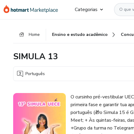
Ir
Ir
Ir
Categorias
para
para
para
o
o
o
conteúdo
pagamento
rodapé
Home
Ensino e estudo acadêmico
Concu
principal
SIMULA 13
Português
O cursinho pré-vestibular U
primeira fase e garantir tua
português (🎁o Simula 15 é G
Meet; + Às quintas-feiras, das
+Grupo da turma no Telegram;