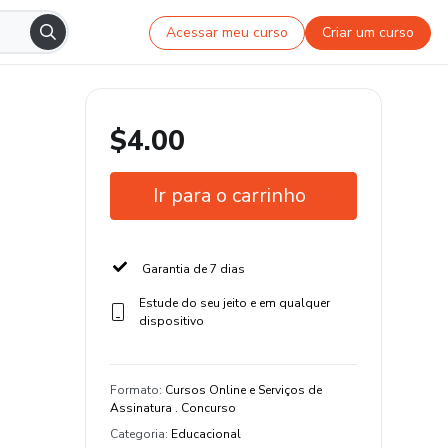
Acessar meu curso
Criar um curso
$4.00
Ir para o carrinho
Garantia de 7 dias
Estude do seu jeito e em qualquer
dispositivo
Formato
:
Cursos Online e Serviços de
Assinatura . Concurso
Categoria
:
Educacional