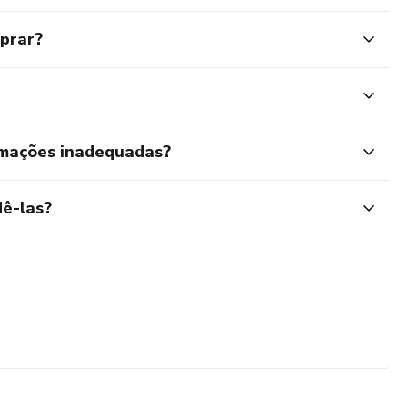
mprar?
rmações inadequadas?
ê-las?