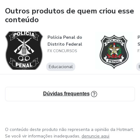
que está iniciando os estudos ou que já são intermediários
Outros produtos de quem criou esse
e avançados.
conteúdo
Nossos professores são parte fundamental e essencial na
Polícia Penal do
P
sua preparação, por isso, todos são habilitados em suas
Distrito Federal
S
respectivas matérias com ampla experiência em cursos
FX CONCURSOS
F
preparatório, e totalmente comprometidos com a sua
aprovação.
Educacional
Nosso propósito é transformar vidas através da educação,
portanto, ajudá-lo a chegar lá!
Dúvidas frequentes
O conteúdo deste produto não representa a opinião da Hotmart.
Se você vir informações inadequadas,
denuncie aqui