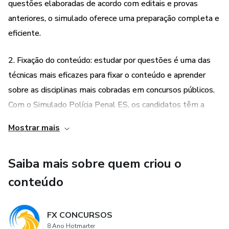
questões elaboradas de acordo com editais e provas
anteriores, o simulado oferece uma preparação completa e
eficiente.
2. Fixação do conteúdo: estudar por questões é uma das
técnicas mais eficazes para fixar o conteúdo e aprender
sobre as disciplinas mais cobradas em concursos públicos.
Com o Simulado Polícia Penal ES, os candidatos têm a
oportunidade de praticar e fixar o conteúdo de forma mais
Mostrar mais
fácil e eficiente.
Saiba mais sobre quem criou o
3. Diagnóstico do estudo: o Simulado Polícia Penal ES
também funciona como um diagnóstico do estudo,
conteúdo
permitindo que os candidatos avaliem seu desempenho e
identifiquem suas principais dificuldades. Com isso, é
FX CONCURSOS
possível ajustar a preparação e aumentar as chances de
8 Ano Hotmarter