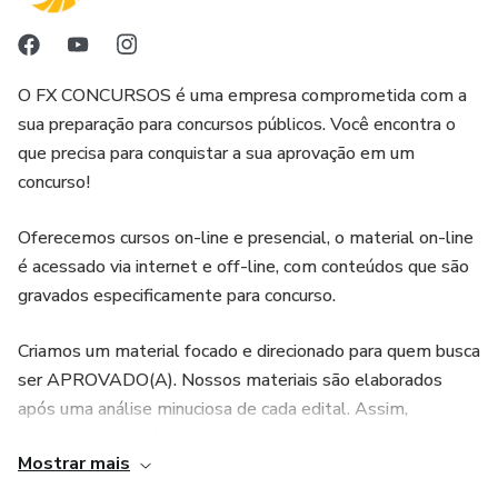
sucesso no concurso.
4. Elaborado por especialistas: o Simulado Polícia Penal
O FX CONCURSOS é uma empresa comprometida com a
ES foi elaborado por especialistas em concursos públicos,
sua preparação para concursos públicos. Você encontra o
que conhecem as principais características das provas e os
que precisa para conquistar a sua aprovação em um
conteúdos mais cobrados. Com isso, os candidatos têm a
concurso!
garantia de que estão estudando com um material de
qualidade e confiável.
Oferecemos cursos on-line e presencial, o material on-line
é acessado via internet e off-line, com conteúdos que são
gravados especificamente para concurso.
Criamos um material focado e direcionado para quem busca
ser APROVADO(A). Nossos materiais são elaborados
após uma análise minuciosa de cada edital. Assim,
garantimos a você a melhor preparação.
Mostrar mais
Temos uma metodologia simplificada, adotada para você