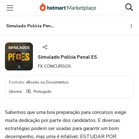
Ir
Ir
Ir
para
para
para
o
o
o
conteúdo
pagamento
rodapé
Simulado Polícia Penal ES
principal
Simulado Polícia Penal ES
FX CONCURSOS
Formato
:
eBooks ou Documentos
Idioma
:
Português
Sabemos que uma boa preparação para concursos exige
muita dedicação por parte dos candidatos. E diversas
estratégias podem ser usadas para garantir um bom
desempenho, mas uma é infalível: ESTUDAR POR