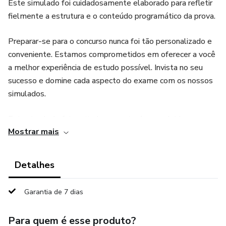
Este simulado foi cuidadosamente elaborado para refletir
fielmente a estrutura e o conteúdo programático da prova.
Preparar-se para o concurso nunca foi tão personalizado e
conveniente. Estamos comprometidos em oferecer a você
a melhor experiência de estudo possível. Invista no seu
sucesso e domine cada aspecto do exame com os nossos
simulados.
Este simulado foi meticulosamente desenvolvido para
Mostrar mais
atender às necessidades específicas daqueles que estão
se preparando para o concurso público do Tribunal de
Justiça do Amapá, direcionado ao cargo de Analista
Detalhes
Judiciário – Área Apoio Especializado – Contador.
Garantia de 7 dias
Reconhecemos a importância de uma preparação sólida e
eficaz, e é exatamente isso que oferecemos aos nossos
Para quem é esse produto?
usuários.