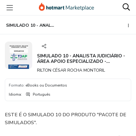
Ir
Ir
Ir
para
para
para
o
o
o
conteúdo
pagamento
rodapé
SIMULADO 10 - ANALISTA JUDICIÁRIO - ÁREA APOIO ESPECIALIZADO - CONTADOR
principal
SIMULADO 10 - ANALISTA JUDICIÁRIO -
ÁREA APOIO ESPECIALIZADO -
CONTADOR
RILTON CÉSAR ROCHA MONTORIL
Formato
:
eBooks ou Documentos
Idioma
:
Português
ESTE É O SIMULADO 10 DO PRODUTO "PACOTE DE
SIMULADOS".