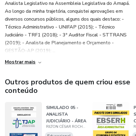
Analista Legislativo na Assembleia Legislativa do Amapá.
Ao longo da minha trajetória, conquistei aprovações em
diversos concursos públicos, alguns dos quais destaco: -
Técnico Administrativo - UNIFAP (2015); - Técnico
Judiciário - TRF1 (2018); - 3ª Auditor Fiscal - STTRANS
(2019); - Analista de Planejamento e Orçamento -
GESTÃO-AP (2019); ...
Mostrar mais
Outros produtos de quem criou esse
conteúdo
SIMULADO 05 -
P
ANALISTA
S
JUDICIÁRIO - ÁREA
C
RILTON CÉSAR ROCHA MONTORIL
EXECUÇÃO DE
E
MANDADO...
Á