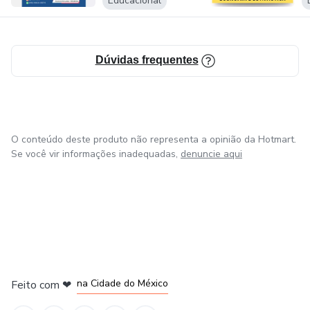
Educacional
Dúvidas frequentes
O conteúdo deste produto não representa a opinião da Hotmart.
Se você vir informações inadequadas,
denuncie aqui
em Bogotá
em Amsterdam
em Madrid
na Cidade do México
Feito com
❤
em Belo Horizonte