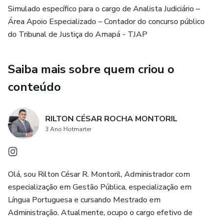
Simulado específico para o cargo de Analista Judiciário –
Este simulado foi elaborado levando em consideração a
Área Apoio Especializado – Contador do concurso público
estrutura e o conteúdo programático do concurso do
do Tribunal de Justiça do Amapá - TJAP
Tribunal de Justiça do Amapá. Cada questão foi
cuidadosamente selecionada para abordar os temas
Saiba mais sobre quem criou o
relevantes e desafios específicos que os candidatos
conteúdo
enfrentarão na prova.
Ao escolher os nosso simulados, você se beneficiará de
RILTON CÉSAR ROCHA MONTORIL
uma ferramenta valiosa para avaliar seu nível de
3 Ano Hotmarter
conhecimento, identificar pontos de melhoria e aprimorar
suas habilidades. A variedade de questões oferecidas
permitirá uma preparação abrangente, abordando tanto os
aspectos teóricos quanto práticos exigidos para o cargo
Olá, sou Rilton César R. Montoril, Administrador com
em questão.
especialização em Gestão Pública, especialização em
Língua Portuguesa e cursando Mestrado em
Administração. Atualmente, ocupo o cargo efetivo de