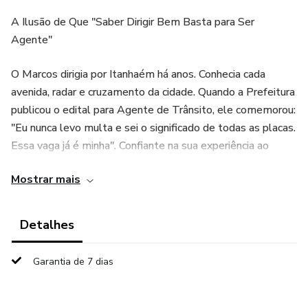
A Ilusão de Que "Saber Dirigir Bem Basta para Ser
Agente"
O Marcos dirigia por Itanhaém há anos. Conhecia cada
avenida, radar e cruzamento da cidade. Quando a Prefeitura
publicou o edital para Agente de Trânsito, ele comemorou:
"Eu nunca levo multa e sei o significado de todas as placas.
Essa vaga já é minha". Confiante na sua experiência ao
volante, ele revisou apenas o básico da direção defensiva e
Mostrar mais
ignorou a parte pesada do edital.
Mas o domingo de prova foi um atropelamento de
Detalhes
expectativas. A banca não queria saber se ele era um
motorista prudente. As questões foram um mergulho
Garantia de 7 dias
profundo na legislação: exigiram o domínio absoluto da
letra da lei do Código de Trânsito Brasileiro (CTB), as
complexas resoluções atualizadas do CONTRAN, o rito