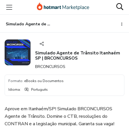
Ir
Ir
Ir
para
para
para
o
o
o
conteúdo
pagamento
rodapé
Simulado Agente de Trânsito Itanhaém SP | BRCONCURSOS
principal
Simulado Agente de Trânsito Itanhaém
SP | BRCONCURSOS
BRCONCURSOS
Formato
:
eBooks ou Documentos
Idioma
:
Português
Aprove em Itanhaém/SP! Simulado BRCONCURSOS
Agente de Trânsito. Domine o CTB, resoluções do
CONTRAN e a legislação municipal. Garanta sua vaga!