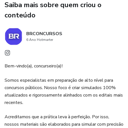
Saiba mais sobre quem criou o
processual das autuações, medidas administrativas e o
Estatuto dos Servidores de Itanhaém. O Marcos travou.
conteúdo
Ele estudou para renovar a CNH, não para ser a autoridade
municipal de trânsito que a prefeitura exigia. Viu o salário e
BRCONCURSOS
a estabilidade escorrerem pelas mãos por subestimar a lei.
6 Ano Hotmarter
Passar para Agente de Trânsito exige uma mentalidade de
fiscalização. O que separa os aprovados dos eliminados é o
treino cirúrgico nas leis de mobilidade e nos procedimentos
Bem-vindo(a), concurseiro(a)!
oficiais de autuação.
​Somos especialistas em preparação de alto nível para
Para você não cometer o erro do Marcos, a
concursos públicos. Nosso foco é criar simulados 100%
BRCONCURSOS desenvolveu o Simulado Agente de
atualizados e rigorosamente alinhados com os editais mais
Trânsito - Itanhaém/SP. Um treinamento de elite,
recentes.
desenhado no limite exato do seu edital.
​Acreditamos que a prática leva à perfeição. Por isso,
O que você garante no seu arsenal de estudos:
nossos materiais são elaborados para simular com precisão