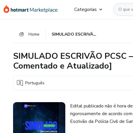
Ir
Ir
Ir
Categorias
para
para
para
o
o
o
conteúdo
pagamento
rodapé
Home
SIMULADO ESCRIVÃO PCSC – Pós-Edital 2025 [PDF Comentado e Atualizado]
principal
SIMULADO ESCRIVÃO PCSC – P
Comentado e Atualizado]
Português
Edital publicado não é hora de 
rigorosamente de acordo com 
Escrivão da Polícia Civil de Sa