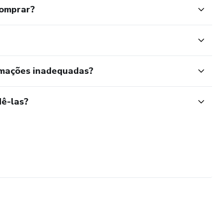
comprar?
rmações inadequadas?
ê-las?