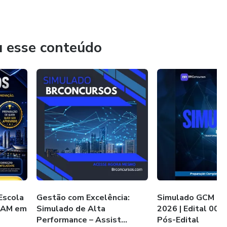
isados constantemente para refletir as últimas mudanças
o edital e a prova é crucial. Nossos materiais pós-edital
u esse conteúdo
m já foi aprovado. Trazemos dicas, bizus e um
ode oferecer.
u futuro com quem entende de verdade de aprovação.
Escola
Gestão com Excelência:
Simulado GCM Ca
IBAM em
Simulado de Alta
2026 | Edital 001
Performance – Assist...
Pós-Edital