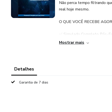
Não perca tempo filtrando que
real hoje mesmo.
O QUE VOCÊ RECEBE AGORA
✅ Simulado Completo Pós-Edi
prova (Língua Portuguesa, No
Mostrar mais
Específicos de Escrivão). ✅ G
o erro e o acerto de cada alt
Banca: Estilo de cobrança e p
Detalhes
Garantia de 7 dias