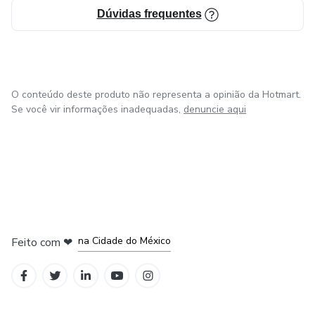
Dúvidas frequentes
O conteúdo deste produto não representa a opinião da Hotmart.
Se você vir informações inadequadas,
denuncie aqui
em Bogotá
em Amsterdam
em Madrid
na Cidade do México
Feito com
❤
em Belo Horizonte