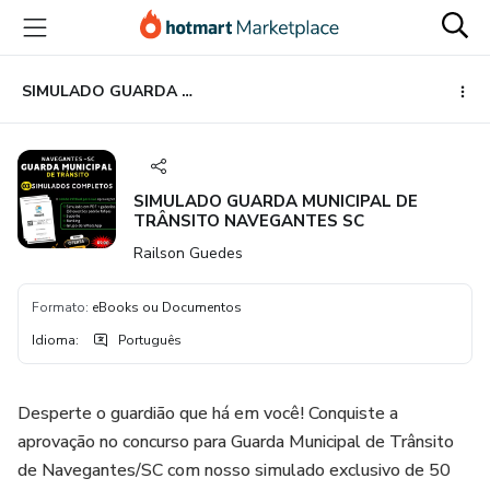
Ir
Ir
Ir
para
para
para
o
o
o
conteúdo
pagamento
rodapé
SIMULADO GUARDA MUNICIPAL DE TRÂNSITO NAVEGANTES SC
principal
SIMULADO GUARDA MUNICIPAL DE
TRÂNSITO NAVEGANTES SC
Railson Guedes
Formato
:
eBooks ou Documentos
Idioma
:
Português
Desperte o guardião que há em você! Conquiste a
aprovação no concurso para Guarda Municipal de Trânsito
de Navegantes/SC com nosso simulado exclusivo de 50