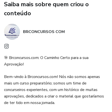
Saiba mais sobre quem criou o
fundamentais de administração, redação oficial e o universo
das leis, garantindo que você domine as competências do
conteúdo
cargo.
PDF de Alta Performance: Material limpo, organizado e
BRCONCURSOS COM
pronto para impressão ou estudo digital. Ideal para quem
precisa de produtividade e foco total.
Mapeamento de Falhas: Com o gabarito integrado, você
🎯 Brconcursos.com: O Caminho Certo para a sua
identifica instantaneamente quais tópicos precisam de
Aprovação!
reforço, otimizando seu tempo de estudo.
Bem-vindo à Brconcursos.com! Nós não somos apenas
O que você vai encontrar neste material:
mais um curso preparatório; somos um time de
concurseiros experientes, com um histórico de muitas
Simulado Completo: Questões de Língua Portuguesa,
aprovações, dedicados a criar o material que gostaríamos
Conhecimentos Gerais e os Conhecimentos Específicos
de ter tido em nossa jornada.
exigidos para Oficial Legislativo.