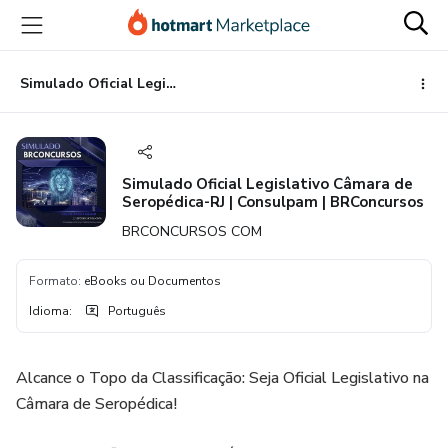
Ir
Ir
Ir
para
para
para
o
o
o
conteúdo
pagamento
rodapé
Simulado Oficial Legislativo Câmara de Seropédica-RJ | Consulpam | BRConcursos
principal
Simulado Oficial Legislativo Câmara de
Seropédica-RJ | Consulpam | BRConcursos
BRCONCURSOS COM
Formato
:
eBooks ou Documentos
Idioma
:
Português
Alcance o Topo da Classificação: Seja Oficial Legislativo na
Câmara de Seropédica!