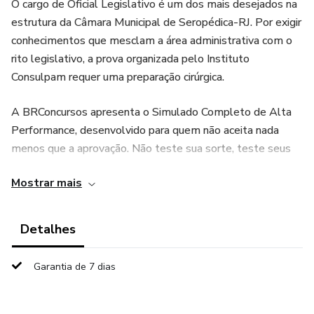
O cargo de Oficial Legislativo é um dos mais desejados na
estrutura da Câmara Municipal de Seropédica-RJ. Por exigir
conhecimentos que mesclam a área administrativa com o
rito legislativo, a prova organizada pelo Instituto
Consulpam requer uma preparação cirúrgica.
A BRConcursos apresenta o Simulado Completo de Alta
Performance, desenvolvido para quem não aceita nada
menos que a aprovação. Não teste sua sorte, teste seus
conhecimentos antes do dia oficial!
Mostrar mais
Por que este simulado é o diferencial na sua preparação?
Detalhes
Padrão Consulpam de Excelência: Questões que replicam a
estrutura lógica e o nível de complexidade que o Instituto
Garantia de 7 dias
Consulpam aplica em concursos de Câmaras Municipais.
Foco Legislativo e Administrativo: Aborda os temas