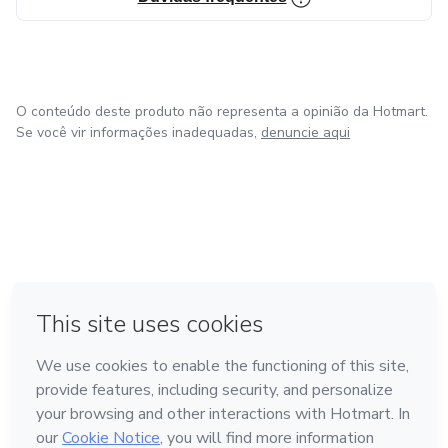
Não perca tempo com materiais genéricos. Invista no seu
futuro com quem entende de verdade de aprovação.
O conteúdo deste produto não representa a opinião da Hotmart.
Brconcursos: De concurseiro para concurseiro.
Se você vir informações inadequadas,
denuncie aqui
em Bogotá
em Amsterdam
em Madrid
na Cidade do México
Feito com
❤
em Belo Horizonte
Conheça a Hotmart