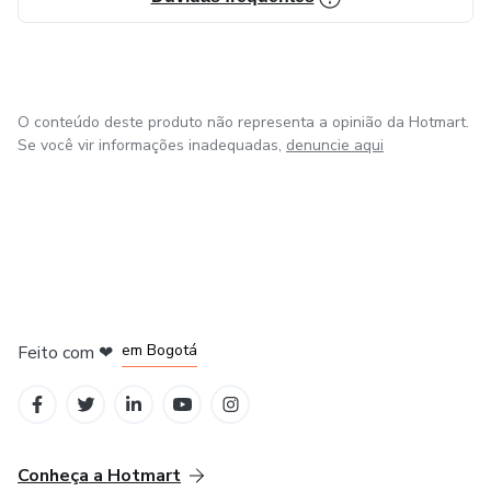
Não perca tempo com materiais genéricos. Invista no seu
futuro com quem entende de verdade de aprovação.
O conteúdo deste produto não representa a opinião da Hotmart.
Brconcursos: De concurseiro para concurseiro.
Se você vir informações inadequadas,
denuncie aqui
em Amsterdam
em Madrid
em Bogotá
Feito com
❤
em Belo Horizonte
na Cidade do México
Conheça a Hotmart