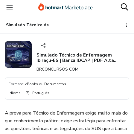
Ir
Ir
Ir
para
para
para
o
o
o
conteúdo
pagamento
rodapé
Simulado Técnico de Enfermagem Ibiraçu-ES | Banca IDCAP | PDF Alta Performance
principal
Simulado Técnico de Enfermagem
Ibiraçu-ES | Banca IDCAP | PDF Alta
Performance
BRCONCURSOS COM
Formato
:
eBooks ou Documentos
Idioma
:
Português
A prova para Técnico de Enfermagem exige muito mais do
que conhecimento prático; exige estratégia para enfrentar
as questões teóricas e as legislações do SUS que a banca