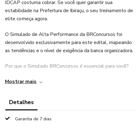
IDCAP costuma cobrar. Se você quer garantir sua
estabilidade na Prefeitura de Ibiraçu, o seu treinamento de
elite começa agora.
O Simulado de Alta Performance da BRConcursos foi
desenvolvido exclusivamente para este edital, mapeando
as tendências e o nível de exigência da banca organizadora.
Por que o Simulado BRConcursos é essencial para você?
Mostrar mais
Na área da saúde, cada ponto é decisivo. O IDCAP possui
um estilo de cobrança que mistura fundamentos de
enfermagem com protocolos específicos. Nosso simulado
Detalhes
permite que você teste seu conhecimento e ganhe a
agilidade necessária para o dia da prova.
Garantia de 7 dias
O que você vai encontrar neste material: