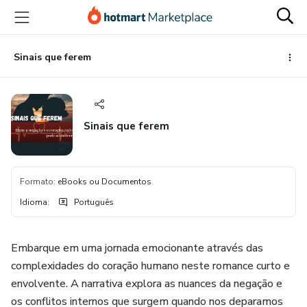
Ir
Ir
Ir
para
para
para
o
o
o
conteúdo
pagamento
rodapé
Sinais que ferem
principal
Sinais que ferem
Formato
:
eBooks ou Documentos
Idioma
:
Português
Embarque em uma jornada emocionante através das
complexidades do coração humano neste romance curto e
envolvente. A narrativa explora as nuances da negação e
os conflitos internos que surgem quando nos deparamos