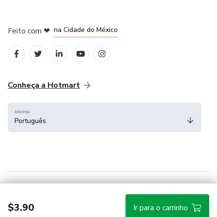
em Bogotá
em Amsterdam
em Madrid
na Cidade do México
Feito com
❤
em Belo Horizonte
Conheça a Hotmart
Idioma
Português
Central de ajuda
Termos
Privacidade
Cookies
$3.90
Ir para o carrinho