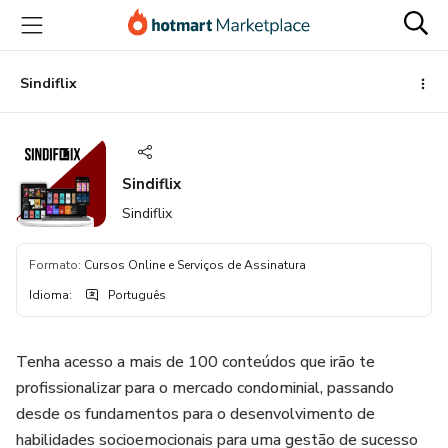
Ir
Ir
Ir
para
para
para
o
o
o
conteúdo
pagamento
rodapé
Sindiflix
principal
Sindiflix
Sindiflix
Formato
:
Cursos Online e Serviços de Assinatura
Idioma
:
Português
Tenha acesso a mais de 100 conteúdos que irão te
profissionalizar para o mercado condominial, passando
desde os fundamentos para o desenvolvimento de
habilidades socioemocionais para uma gestão de sucesso